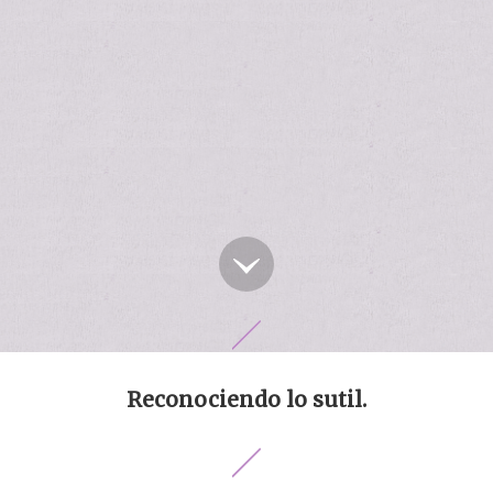
opete
Reconociendo lo sutil.