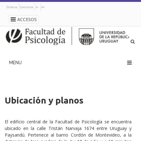
Pasar
Dislexia
Contraste
A-
A+
al
contenido
ACCESOS
principal
navegación
principal
Ubicación y planos
El edificio central de la Facultad de Psicología se encuentra
ubicado en la calle Tristán Narvaja 1674 entre Uruguay y
Paysandú. Pertenece al barrio Cordón de Montevideo, a la