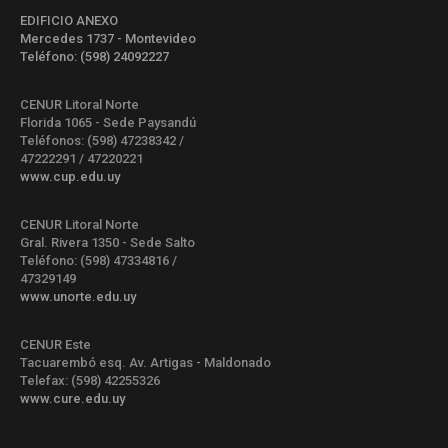
EDIFICIO ANEXO
Mercedes 1737 - Montevideo
Teléfono: (598) 24092227
CENUR Litoral Norte
Florida 1065 - Sede Paysandú
Teléfonos: (598) 47238342 /
47222291 / 47220221
www.cup.edu.uy
CENUR Litoral Norte
Gral. Rivera 1350 - Sede Salto
Teléfono: (598) 47334816 /
47329149
www.unorte.edu.uy
CENUR Este
Tacuarembó esq. Av. Artigas - Maldonado
Telefax: (598) 42255326
www.cure.edu.uy