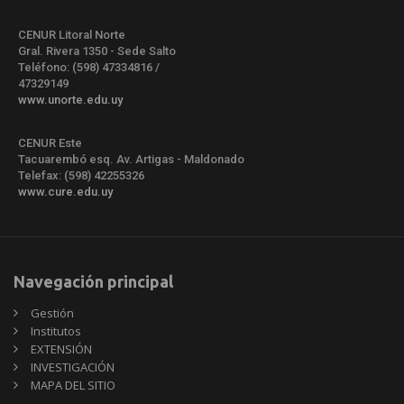
CENUR Litoral Norte
Gral. Rivera 1350 - Sede Salto
Teléfono: (598) 47334816 /
47329149
www.unorte.edu.uy
CENUR Este
Tacuarembó esq. Av. Artigas - Maldonado
Telefax: (598) 42255326
www.cure.edu.uy
Navegación principal
Gestión
Institutos
EXTENSIÓN
INVESTIGACIÓN
MAPA DEL SITIO