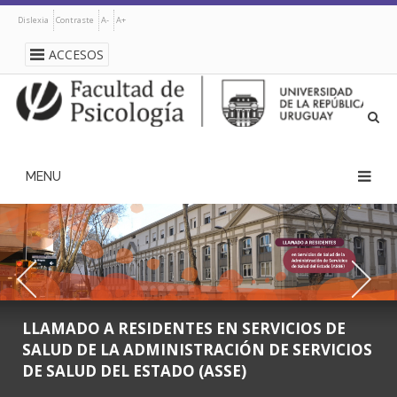
Pasar
Dislexia
Contraste
A-
A+
al
contenido
ACCESOS
principal
navegación
principal
LLAMADO A RESIDENTES EN SERVICIOS DE
SALUD DE LA ADMINISTRACIÓN DE SERVICIOS
DE SALUD DEL ESTADO (ASSE)