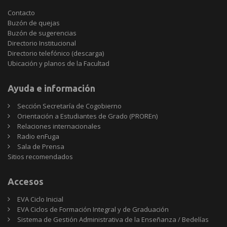
Contacto
Buzón de quejas
Buzón de sugerencias
Directorio Institucional
Directorio telefónico (descarga)
Ubicación y planos de la Facultad
Ayuda e información
Sección Secretaría de Cogobierno
Orientación a Estudiantes de Grado (PROREn)
Relaciones internacionales
Radio enFuga
Sala de Prensa
Sitios
Sitios recomendados
recomendados
Accesos
EVA Ciclo Inicial
EVA Ciclos de Formación Integral y de Graduación
Sistema de Gestión Administrativa de la Enseñanza / Bedelías