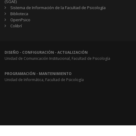
(SGAE)
Sistema de Información de la Facultad de Psicología
Biblioteca
OpenPsico
Colibrí
DISEÑO - CONFIGURACIÓN - ACTUALIZACIÓN
Unidad de Comunicación Institucional, Facultad de Psicología
PROGRAMACIÓN - MANTENIMIENTO
Unidad de Informática, Facultad de Psicología