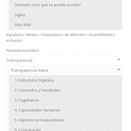
Servicios a los que se puede acceder
Siglas
Sitio Web
Equidad y Género / Dispositivos de atención / Accesibilidad e
inclusión
Normativa Jurídica
Transparencia
Transparencia Activa
1. Estructura Orgánica
2. Cometidos y Facultades
3. Cogobierno
4. Capacidades Humanas
5. Aspectos presupuestales
6. Contratación