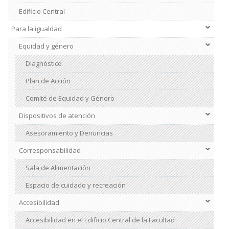
Edificio Central
Para la igualdad
Institucional
2
Equidad y género
Diagnóstico
Plan de Acción
Comité de Equidad y Género
Dispositivos de atención
Asesoramiento y Denuncias
Corresponsabilidad
Sala de Alimentación
Espacio de cuidado y recreación
Accesibilidad
Accesibilidad en el Edificio Central de la Facultad