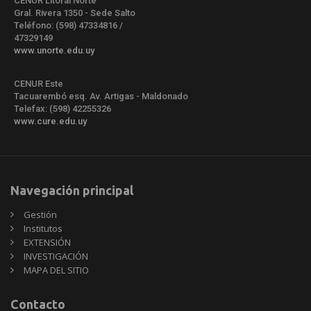
CENUR Litoral Norte
Gral. Rivera 1350 - Sede Salto
Teléfono: (598) 47334816 /
47329149
www.unorte.edu.uy
CENUR Este
Tacuarembó esq. Av. Artigas - Maldonado
Telefax: (598) 42255326
www.cure.edu.uy
Navegación principal
Gestión
Institutos
EXTENSIÓN
INVESTIGACIÓN
MAPA DEL SITIO
Contacto