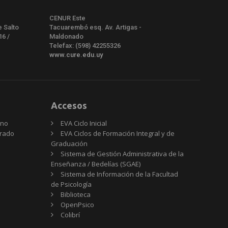
CENUR Este
e Salto
Tacuarembó esq. Av. Artigas -
16 /
Maldonado
Telefax: (598) 42255326
www.cure.edu.uy
Accesos
rno
EVA Ciclo Inicial
Grado
EVA Ciclos de Formación Integral y de
Graduación
Sistema de Gestión Administrativa de la
Enseñanza / Bedelías (SGAE)
Sistema de Información de la Facultad
de Psicología
Biblioteca
OpenPsico
Colibrí