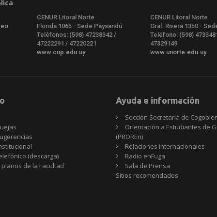
lica
CENUR Litoral Norte
CENUR Litoral Norte
deo
Florida 1065 - Sede Paysandú
Gral. Rivera 1350 - Sed
Teléfonos: (598) 47238342 /
Teléfono: (598) 473348
47222291 / 47220221
47329149
www.cup.edu.uy
www.unorte.edu.uy
o
Ayuda e información
Sección Secretaría de Cogobie
uejas
Orientación a Estudiantes de 
ugerencias
(PROREn)
nstitucional
Relaciones internacionales
telefónico (descarga)
Radio enFuga
 planos de la Facultad
Sala de Prensa
Sitios
Sitios recomendados
recomendados