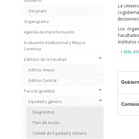
Gobierno
La Univers
Decanato
cogobernad
decisiones
Organigrama
Los órgan
Agenda de transformación
Facultades
Institutos 
Evaluación Institucional y Mejora
Continua
Más in
Edificios de la Facultad
Edificio Anexo
Edificio Central
Gobier
Para la igualdad
Institucional
2
Equidad y género
Comisi
Diagnóstico
Plan de Acción
Comité de Equidad y Género