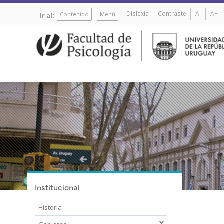
Pasar
Dislexia
Contraste
A-
A+
al
Contenido
Menú
Ir al:
contenido
principal
Institucional
Historia