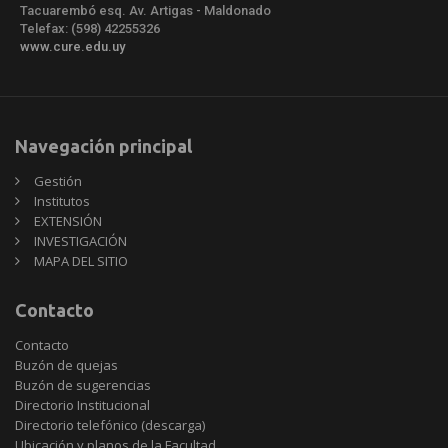
Tacuarembó esq. Av. Artigas - Maldonado
Telefax: (598) 42255326
www.cure.edu.uy
Navegación principal
Gestión
Institutos
EXTENSIÓN
INVESTIGACIÓN
MAPA DEL SITIO
Contacto
Contacto
Buzón de quejas
Buzón de sugerencias
Directorio Institucional
Directorio telefónico (descarga)
Ubicación y planos de la Facultad