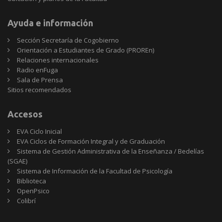
Ayuda e información
Sección Secretaría de Cogobierno
Orientación a Estudiantes de Grado (PROREn)
Relaciones internacionales
Radio enFuga
Sala de Prensa
Sitios
Sitios recomendados
recomendados
Accesos
EVA Ciclo Inicial
EVA Ciclos de Formación Integral y de Graduación
Sistema de Gestión Administrativa de la Enseñanza / Bedelías
(SGAE)
Sistema de Información de la Facultad de Psicología
Biblioteca
OpenPsico
Colibrí