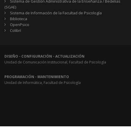
Sistema de Gestión Administrativa de la Enseñanza / Bedelías
(SGAE)
Sistema de Información de la Facultad de Psicología
Biblioteca
OpenPsico
Colibrí
DISEÑO - CONFIGURACIÓN - ACTUALIZACIÓN
Unidad de Comunicación Institucional, Facultad de Psicología
PROGRAMACIÓN - MANTENIMIENTO
Unidad de Informática, Facultad de Psicología