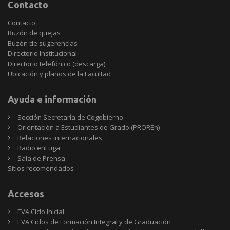
Contacto
Contacto
Buzón de quejas
Buzón de sugerencias
Directorio Institucional
Directorio telefónico (descarga)
Ubicación y planos de la Facultad
Ayuda e información
Sección Secretaría de Cogobierno
Orientación a Estudiantes de Grado (PROREn)
Relaciones internacionales
Radio enFuga
Sala de Prensa
Sitios
Sitios recomendados
recomendados
Accesos
EVA Ciclo Inicial
EVA Ciclos de Formación Integral y de Graduación