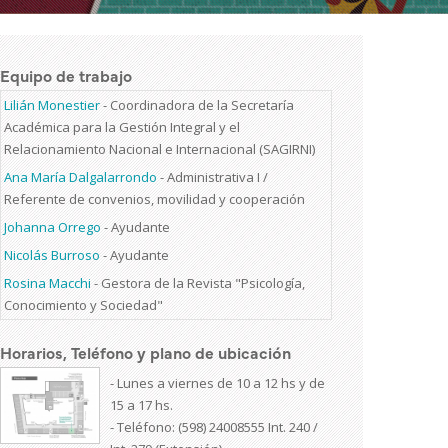
Equipo de trabajo
Lilián Monestier
-
Coordinadora de la Secretaría
Académica para la Gestión Integral y el
Relacionamiento Nacional e Internacional (SAGIRNI)
Ana María Dalgalarrondo
-
Administrativa I /
Referente de convenios, movilidad y cooperación
Johanna Orrego
-
Ayudante
Nicolás Burroso
-
Ayudante
Rosina Macchi
-
Gestora de la Revista "Psicología,
Conocimiento y Sociedad"
Horarios, Teléfono y plano de ubicación
- Lunes a viernes de 10 a 12 hs y de
15 a 17 hs.
- Teléfono: (598) 24008555 Int. 240 /