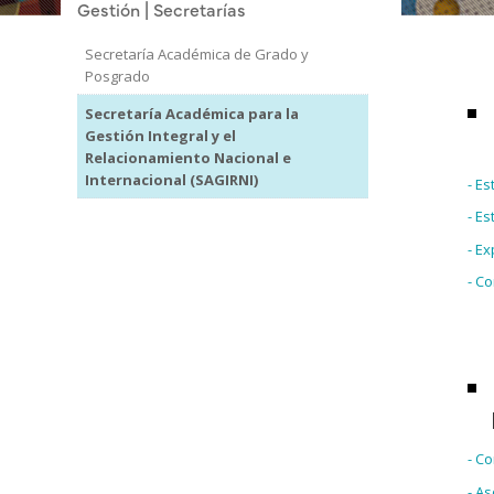
Gestión | Secretarías
Secretaría Académica de Grado y
Posgrado
Secretaría Académica para la
Gestión Integral y el
Relacionamiento Nacional e
Internacional (SAGIRNI)
- Es
- Es
- Ex
- C
- C
- A