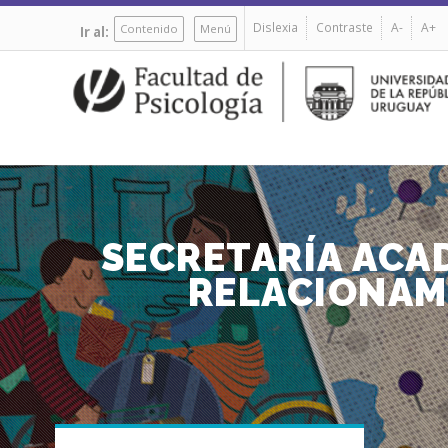
Pasar
Dislexia
Contraste
A-
A+
al
Contenido
Menú
Ir al:
contenido
principal
SECRETARÍA ACAD
RELACIONAM