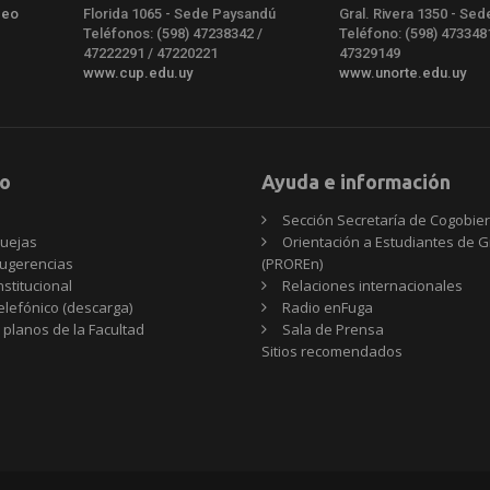
deo
Florida 1065 - Sede Paysandú
Gral. Rivera 1350 - Sed
Teléfonos: (598) 47238342 /
Teléfono: (598) 473348
47222291 / 47220221
47329149
www.cup.edu.uy
www.unorte.edu.uy
o
Ayuda e información
Sección Secretaría de Cogobie
uejas
Orientación a Estudiantes de 
ugerencias
(PROREn)
nstitucional
Relaciones internacionales
telefónico (descarga)
Radio enFuga
 planos de la Facultad
Sala de Prensa
Sitios
Sitios recomendados
recomendados