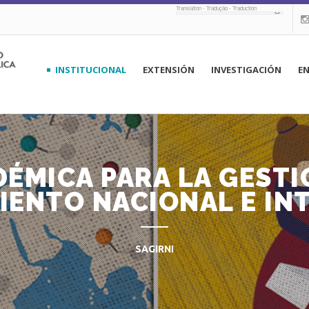
Translation - Tradução - Traduction
navegación
INSTITUCIONAL
EXTENSIÓN
INVESTIGACIÓN
E
principal
ÉMICA PARA LA GESTI
IENTO NACIONAL E IN
SAGIRNI