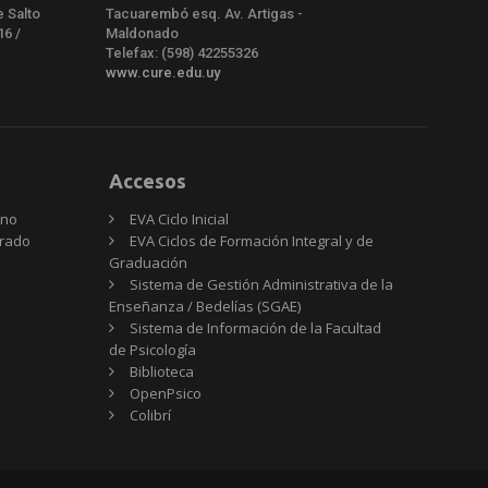
e Salto
Tacuarembó esq. Av. Artigas -
16 /
Maldonado
Telefax: (598) 42255326
www.cure.edu.uy
Accesos
rno
EVA Ciclo Inicial
Grado
EVA Ciclos de Formación Integral y de
Graduación
Sistema de Gestión Administrativa de la
Enseñanza / Bedelías (SGAE)
Sistema de Información de la Facultad
de Psicología
Biblioteca
OpenPsico
Colibrí