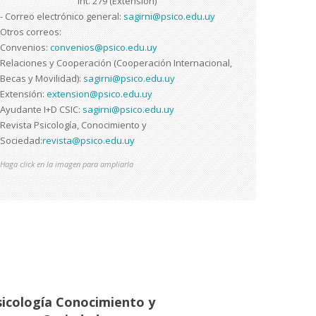
Int. 279 (Extensión)
- Correo electrónico general:
sagirni@psico.edu.uy
Otros correos:
Convenios:
convenios@psico.edu.uy
Relaciones y Cooperación (Cooperación Internacional,
Becas y Movilidad):
sagirni@psico.edu.uy
Extensión:
extension@psico.edu.uy
Ayudante I+D CSIC:
sagirni@psico.edu.uy
Revista Psicología, Conocimiento y
Sociedad:
revista@psico.edu.uy
Haga click en la imagen para ampliarla
sicología Conocimiento y