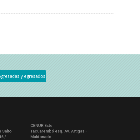
CENUR Este
e Salto
Tacuarembó esq. Av. Artigas -
16 /
Maldonado