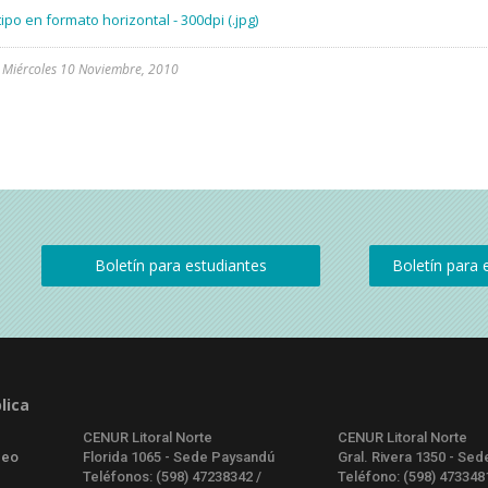
ipo en formato horizontal - 300dpi (.jpg)
l
Miércoles 10 Noviembre, 2010
lica
CENUR Litoral Norte
CENUR Litoral Norte
deo
Florida 1065 - Sede Paysandú
Gral. Rivera 1350 - Sed
Teléfonos: (598) 47238342 /
Teléfono: (598) 473348