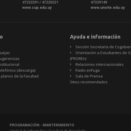
47222291 / 47220221
47329149
www.cup.edu.uy
www.unorte.edu.uy
o
Ayuda e información
Sección Secretaría de Cogobie
uejas
Orientación a Estudiantes de 
ugerencias
(PROREn)
nstitucional
Relaciones internacionales
telefónico (descarga)
Radio enFuga
 planos de la Facultad
Sala de Prensa
Sitios
Sitios recomendados
recomendados
PROGRAMACIÓN - MANTENIMIENTO
Unidad de Informática, Facultad de Psicología