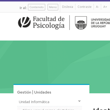
Pasar
Dislexia
Contraste
A-
A+
al
Contenido
Menú
Ir al:
contenido
principal
Gestión | Unidades
Unidad Informática