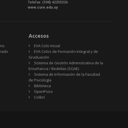
Telefax: (598) 42255326
www.cure.edu.uy
Accesos
rno
EVA Ciclo Inicial
Grado
EVA Ciclos de Formación Integral y de
Graduación
Sistema de Gestión Administrativa de la
Enseñanza / Bedelías (SGAE)
Sistema de Información de la Facultad
de Psicología
Biblioteca
OpenPsico
Colibrí