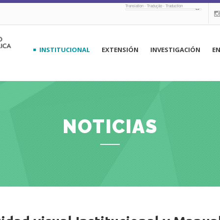
Translation - Tradução - Traduction
navegación
INSTITUCIONAL
EXTENSIÓN
INVESTIGACIÓN
E
principal
NOTICIAS