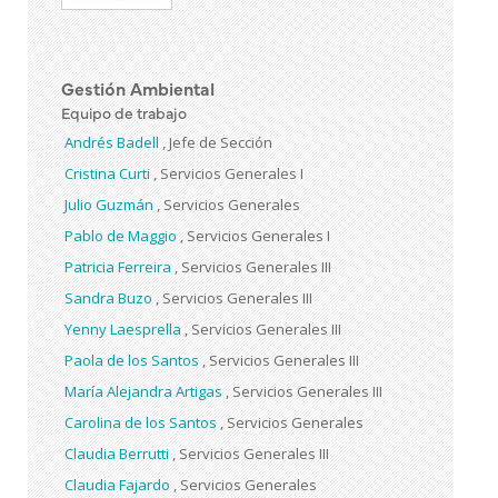
Gestión Ambiental
Equipo de trabajo
Andrés Badell
,
Jefe de Sección
Cristina Curti
,
Servicios Generales I
Julio Guzmán
,
Servicios Generales
Pablo de Maggio
,
Servicios Generales I
Patricia Ferreira
,
Servicios Generales III
Sandra Buzo
,
Servicios Generales III
Yenny Laesprella
,
Servicios Generales III
Paola de los Santos
,
Servicios Generales III
María Alejandra Artigas
,
Servicios Generales III
Carolina de los Santos
,
Servicios Generales
Claudia Berrutti
,
Servicios Generales III
Claudia Fajardo
,
Servicios Generales