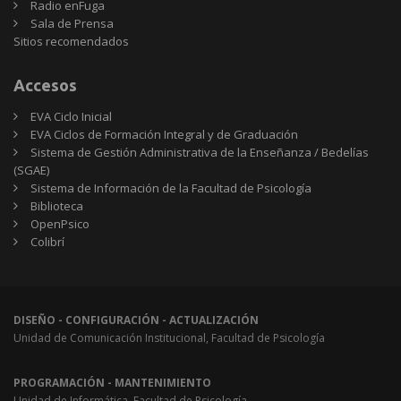
Radio enFuga
Sala de Prensa
Sitios
Sitios recomendados
recomendados
Accesos
EVA Ciclo Inicial
EVA Ciclos de Formación Integral y de Graduación
Sistema de Gestión Administrativa de la Enseñanza / Bedelías
(SGAE)
Sistema de Información de la Facultad de Psicología
Biblioteca
OpenPsico
Colibrí
DISEÑO - CONFIGURACIÓN - ACTUALIZACIÓN
Unidad de Comunicación Institucional, Facultad de Psicología
PROGRAMACIÓN - MANTENIMIENTO
Unidad de Informática, Facultad de Psicología