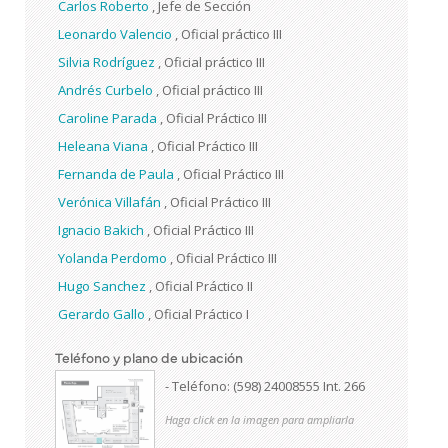
Carlos Roberto
,
Jefe de Sección
Leonardo Valencio
,
Oficial práctico III
Silvia Rodríguez
,
Oficial práctico III
Andrés Curbelo
,
Oficial práctico III
Caroline Parada
,
Oficial Práctico III
Heleana Viana
,
Oficial Práctico III
Fernanda de Paula
,
Oficial Práctico III
Verónica Villafán
,
Oficial Práctico III
Ignacio Bakich
,
Oficial Práctico III
Yolanda Perdomo
,
Oficial Práctico III
Hugo Sanchez
,
Oficial Práctico II
Gerardo Gallo
,
Oficial Práctico I
Teléfono y plano de ubicación
- Teléfono: (598) 24008555 Int. 266
Haga click en la imagen para ampliarla