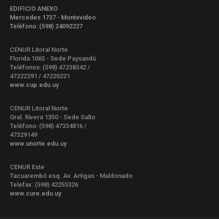
EDIFICIO ANEXO
Mercedes 1737 - Montevideo
Teléfono: (598) 24092227
CENUR Litoral Norte
Florida 1065 - Sede Paysandú
Teléfonos: (598) 47238342 /
47222291 / 47220221
www.cup.edu.uy
CENUR Litoral Norte
Gral. Rivera 1350 - Sede Salto
Teléfono: (598) 47334816 /
47329149
www.unorte.edu.uy
CENUR Este
Tacuarembó esq. Av. Artigas - Maldonado
Telefax: (598) 42255326
www.cure.edu.uy