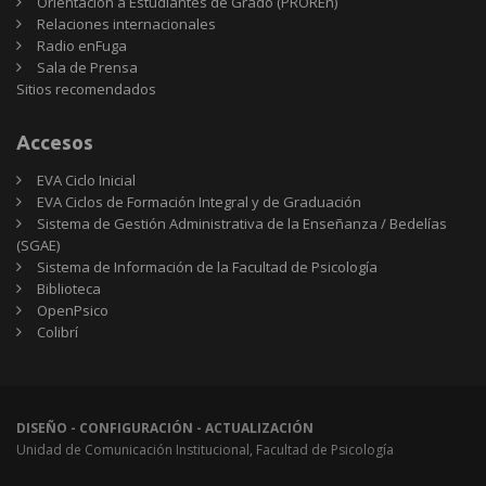
Orientación a Estudiantes de Grado (PROREn)
Relaciones internacionales
Radio enFuga
Sala de Prensa
Sitios
Sitios recomendados
recomendados
Accesos
EVA Ciclo Inicial
EVA Ciclos de Formación Integral y de Graduación
Sistema de Gestión Administrativa de la Enseñanza / Bedelías
(SGAE)
Sistema de Información de la Facultad de Psicología
Biblioteca
OpenPsico
Colibrí
DISEÑO - CONFIGURACIÓN - ACTUALIZACIÓN
Unidad de Comunicación Institucional, Facultad de Psicología