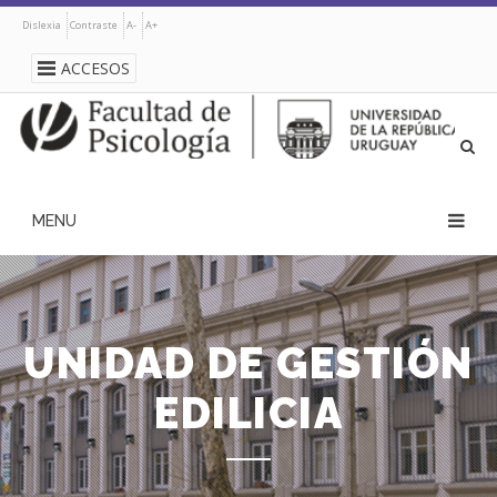
Pasar
Dislexia
Contraste
A-
A+
al
contenido
ACCESOS
principal
navegación
principal
UNIDAD DE GESTIÓN
EDILICIA