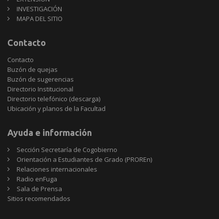
INVESTIGACIÓN
MAPA DEL SITIO
Contacto
Contacto
Buzón de quejas
Buzón de sugerencias
Directorio Institucional
Directorio telefónico (descarga)
Ubicación y planos de la Facultad
Ayuda e información
Sección Secretaría de Cogobierno
Orientación a Estudiantes de Grado (PROREn)
Relaciones internacionales
Radio enFuga
Sala de Prensa
Sitios
Sitios recomendados
recomendados