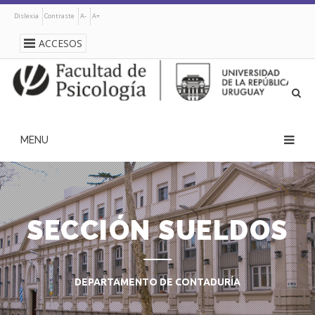
Pasar
Dislexia
Contraste
A-
A+
al
contenido
ACCESOS
principal
navegación
principal
SECCIÓN SUELDOS
DEPARTAMENTO DE CONTADURÍA