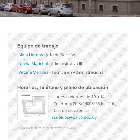
Equipo de trabajo
Alicia Hornos
-
Jefa de Sección
Noelia Marichal
-
Administrativa III
Bettina Méndez
-
Técnica en Administración I
Horarios, Teléfono y plano de ubicación
- Lunes a Viernes de 10 a 14
- Teléfono: (598) 24008555 Int. 216
- Correo electrónico:
ssueldos@psico.edu.uy
Haga click en la imagen para ampliarla