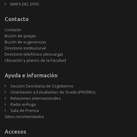
MAPA DEL SITIO
Contacto
Contacto
Buzón de quejas
Buzón de sugerencias
Directorio Institucional
Directorio telefónico (descarga)
Ubicación y planos de la Facultad
Ayuda e información
Sección Secretaría de Cogobierno
Orientación a Estudiantes de Grado (PROREn)
Relaciones internacionales
Radio enFuga
Sala de Prensa
Sitios
Sitios recomendados
recomendados
Accesos