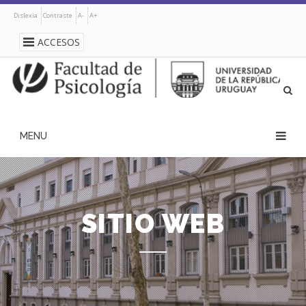
Pasar
Dislexia
Contraste
A-
A+
al
contenido
ACCESOS
principal
navegación
principal
SITIO WEB