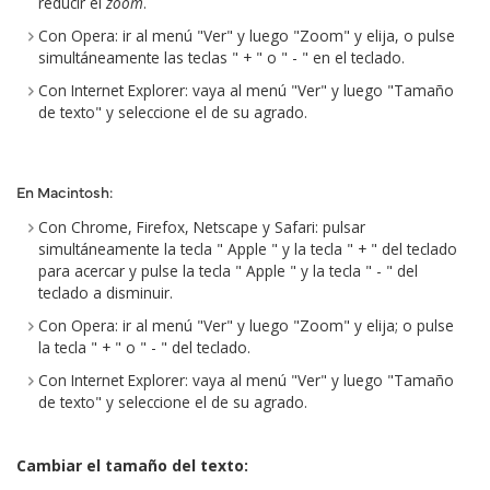
reducir el
zoom
.
Con Opera: ir al menú "Ver" y luego "Zoom" y elija, o pulse
simultáneamente las teclas " + " o " - " en el teclado.
Con Internet Explorer: vaya al menú "Ver" y luego "Tamaño
de texto" y seleccione el de su agrado.
En Macintosh:
Con Chrome, Firefox, Netscape y Safari: pulsar
simultáneamente la tecla " Apple " y la tecla " + " del teclado
para acercar y pulse la tecla " Apple " y la tecla " - " del
teclado a disminuir.
Con Opera: ir al menú "Ver" y luego "Zoom" y elija; o pulse
la tecla " + " o " - " del teclado.
Con Internet Explorer: vaya al menú "Ver" y luego "Tamaño
de texto" y seleccione el de su agrado.
Cambiar el tamaño del texto: