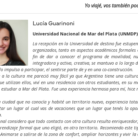
Yo viajé, vos también po
Lucía Guarinoni
Universidad Nacional de Mar del Plata (UNMDP)
La recepción en la Universidad de destino fue estupe
organizados, tanto en aspectos académicos formales c
fin de dar a conocer el programa de movilidad, nu
integradora y activa, creativa, se mantuvo a lo largo 
lo impulsa a participar, el sentirse parte de y en una co-construcción.
a la cultura me pareció muy fácil ya que Argentina tiene una cultur
ue utilizan ellos, viví en una residencia con otros estudiantes, en su
 estudiar a Mar del Plata. Fue una experiencia hermosa para mí, hice 
 ciudad que no conocía y habité un territorio nuevo, experiencia tot
tar un lugar al cual vas de vacaciones que un lugar que tenés la opor
a.
onal considero que todo contacto con otra cultura resulta enriquecedor,
aprendizaje formal que uno eligió, en otro territorio. Recomiendo este 
 Animarse a salirse de la zona de confort, ampliar horizontes y vivir l