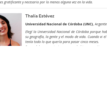
es gratificante y necesario por lo menos alguna vez en la vida.
Thalía Estévez
Universidad Nacional de Córdoba (UNC)
, Argenti
Elegí la Universidad Nacional de Córdoba porque hab
su geografía, la gente y el modo de vida. Cuando vi 
tenía todo lo que quería para pasar cinco meses.
Procuré hacer materias que no hubiesen en Urugua
idad. Considerando mi interés por la Psicología Social me pareció un
onocer cómo se manejaban allí, semejanzas y diferencias. Desde est
 Comunitaria, que significó un desafío en cada encuentro.
ro con la cultura fue súper enriquecedor. No puedo estar más conten
on la cultura y el día a día de la ciudad, sus luchas, sus encuent
io fue una experiencia hermosa realmente, descubrir lo que compar
 compartir.
xperiencia que me hizo una estudiante diferente y sobre todo una 
to enormemente, y me vine repleta de preguntas que me siguen moviliz
vínculos hermosos que me llevo para siempre de los cuales aprendí mu
so por la provincia.