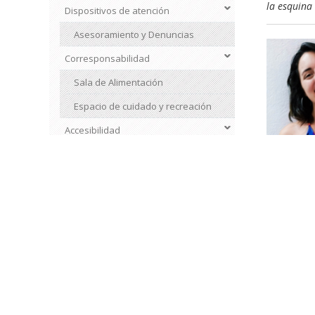
la esquina 
Dispositivos de atención
Asesoramiento y Denuncias
Corresponsabilidad
Sala de Alimentación
Espacio de cuidado y recreación
Accesibilidad
decolonial
Accesibilidad en el Edificio Central
la UNC y c
de la Facultad
Psicología
Servicios a los que se puede
El encuent
acceder
especial c
intercamb
Siglas
diferencias
Sitio Web
Fue una e
conocimien
Equidad y Género / Dispositivos de
personal, 
atención / Accesibilidad e inclusión
amor inmen