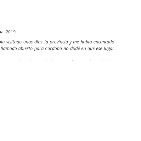
na. 2019
ía visitado unos días la provincia y me había encantado
el llamado abierto para Córdoba no dudé en que ese lugar
y, como fue el caso de la rama de la perinatalidad y
a hermosa oportunidad de involucrarme desde esa área en
e lugar tuve la oportunidad de realizar una práctica en
ta con eso, pude involucrarme mucho y de una manera muy
ros, sus formas de hacer y estar. Encontrarnos desde el
tíamos y lo que teníamos de diferentes, y desde esas
persona diferente. A nivel académico me enriquecí de
ando para aprender, buscar, y seguir conociendo. A nivel
chísimo desde el intercambio y el compartir, me llevo un