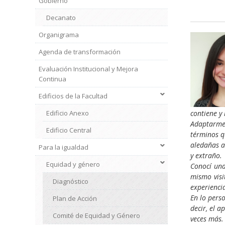
Gobierno
Decanato
Organigrama
Agenda de transformación
Evaluación Institucional y Mejora
Continua
Edificios de la Facultad
Edificio Anexo
contiene y 
Adaptarme 
Edificio Central
términos q
aledañas a
Para la igualdad
Institucional
y extraño.
2
Equidad y género
Conocí una
mismo visi
Diagnóstico
experienci
En lo pers
Plan de Acción
decir, el 
Comité de Equidad y Género
veces más.