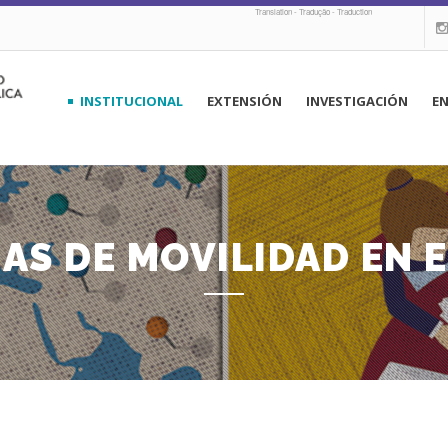
Translation - Tradução - Traduction
navegación
INSTITUCIONAL
EXTENSIÓN
INVESTIGACIÓN
E
principal
AS DE MOVILIDAD EN 