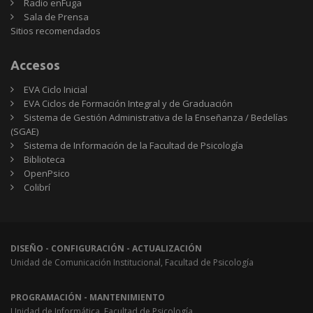
Radio enFuga
Sala de Prensa
Sitios
Sitios recomendados
recomendados
Accesos
EVA Ciclo Inicial
EVA Ciclos de Formación Integral y de Graduación
Sistema de Gestión Administrativa de la Enseñanza / Bedelías
(SGAE)
Sistema de Información de la Facultad de Psicología
Biblioteca
OpenPsico
Colibrí
DISEÑO - CONFIGURACIÓN - ACTUALIZACIÓN
Unidad de Comunicación Institucional, Facultad de Psicología
PROGRAMACIÓN - MANTENIMIENTO
Unidad de Informática, Facultad de Psicología