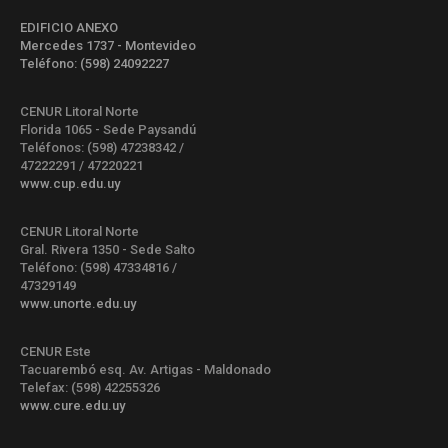
EDIFICIO ANEXO
Mercedes 1737 - Montevideo
Teléfono: (598) 24092227
CENUR Litoral Norte
Florida 1065 - Sede Paysandú
Teléfonos: (598) 47238342 /
47222291 / 47220221
www.cup.edu.uy
CENUR Litoral Norte
Gral. Rivera 1350 - Sede Salto
Teléfono: (598) 47334816 /
47329149
www.unorte.edu.uy
CENUR Este
Tacuarembó esq. Av. Artigas - Maldonado
Telefax: (598) 42255326
www.cure.edu.uy