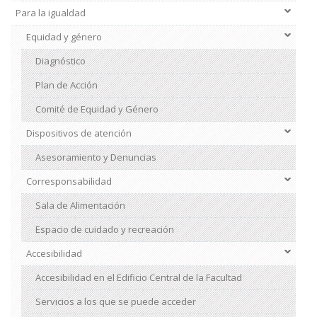
Para la igualdad
Institucional
2
Equidad y género
Diagnóstico
Plan de Acción
Comité de Equidad y Género
Dispositivos de atención
Asesoramiento y Denuncias
Corresponsabilidad
Sala de Alimentación
Espacio de cuidado y recreación
Accesibilidad
Accesibilidad en el Edificio Central de la Facultad
Servicios a los que se puede acceder