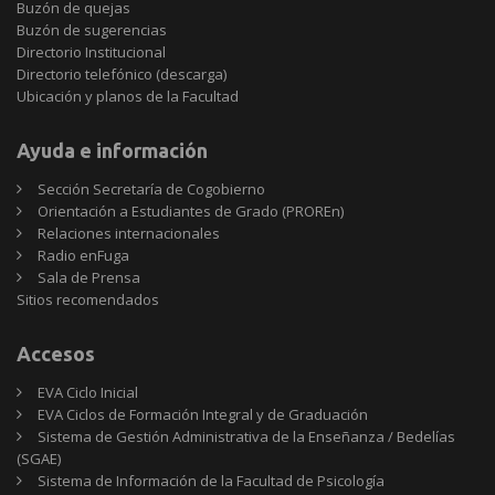
Buzón de quejas
Buzón de sugerencias
Directorio Institucional
Directorio telefónico (descarga)
Ubicación y planos de la Facultad
Ayuda e información
Sección Secretaría de Cogobierno
Orientación a Estudiantes de Grado (PROREn)
Relaciones internacionales
Radio enFuga
Sala de Prensa
Sitios
Sitios recomendados
recomendados
Accesos
EVA Ciclo Inicial
EVA Ciclos de Formación Integral y de Graduación
Sistema de Gestión Administrativa de la Enseñanza / Bedelías
(SGAE)
Sistema de Información de la Facultad de Psicología