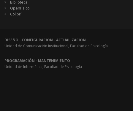
Biblioteca
OpenPsico
Colibrí
DISEÑO - CONFIGURACIÓN - ACTUALIZACIÓN
Unidad de Comunicación Institucional, Facultad de Psicología
PROGRAMACIÓN - MANTENIMIENTO
Unidad de Informática, Facultad de Psicología