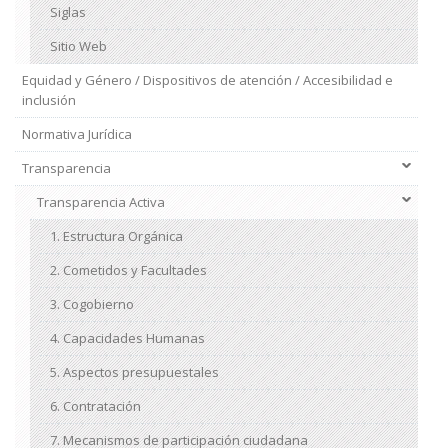
Siglas
Sitio Web
Equidad y Género / Dispositivos de atención / Accesibilidad e
inclusión
Normativa Jurídica
Transparencia
Transparencia Activa
1. Estructura Orgánica
2. Cometidos y Facultades
3. Cogobierno
4. Capacidades Humanas
5. Aspectos presupuestales
6. Contratación
7. Mecanismos de participación ciudadana