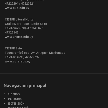
47222291 / 47220221
www.cup.edu.uy
CENUR Litoral Norte
Gral. Rivera 1350 - Sede Salto
Teléfono: (598) 47334816 /
47329149
www.unorte.edu.uy
CENUR Este
Tacuarembó esq. Av. Artigas - Maldonado
Telefax: (598) 42255326
www.cure.edu.uy
Navegación principal
Gestión
Institutos
EXTENSIÓN