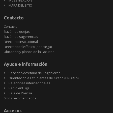
INVESTIGACIÓN
MAPA DEL SITIO
Contacto
Contacto
Buzón de quejas
Buzón de sugerencias
Directorio Institucional
Directorio telefónico (descarga)
Ubicación y planos de la Facultad
Ayuda e información
Sección Secretaría de Cogobierno
Orientación a Estudiantes de Grado (PROREn)
Relaciones internacionales
Radio enFuga
Sala de Prensa
Sitios
Sitios recomendados
recomendados
Accesos