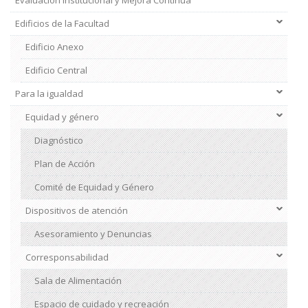
Evaluación Institucional y Mejora Continua
Edificios de la Facultad
Edificio Anexo
Edificio Central
Para la igualdad
Institucional
2
Equidad y género
Diagnóstico
Plan de Acción
Comité de Equidad y Género
Dispositivos de atención
Asesoramiento y Denuncias
Corresponsabilidad
Sala de Alimentación
Espacio de cuidado y recreación