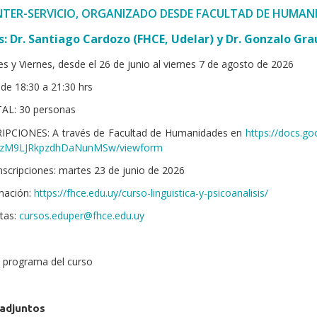
NTER-SERVICIO, ORGANIZADO DESDE FACULTAD DE HUMAN
: Dr. Santiago Cardozo (FHCE, Udelar) y
Dr. Gonzalo Gra
es y Viernes, desde el 26 de junio al viernes 7 de agosto de 2026
e 18:30 a 21:30 hrs
L: 30 personas
IPCIONES: A través de Facultad de Humanidades en
https://docs.
izM9LJRkpzdhDaNunMSw/viewform
inscripciones: martes 23 de junio de 2026
mación:
https://fhce.edu.uy/curso-linguistica-y-psicoanalisis/
tas:
cursos.eduper@fhce.edu.uy
 programa del curso
 adjuntos