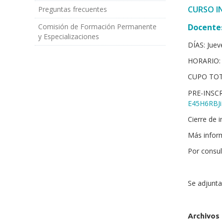
CURSO I
Preguntas frecuentes
Comisión de Formación Permanente
Docentes
y Especializaciones
DÍAS: Juev
HORARIO: d
CUPO TOTA
PRE-INSCR
E45H6RBJ
Cierre de 
Más infor
Por consul
Se adjunta
Archivos