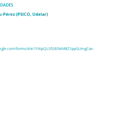
IDADES
u-Pérez (PSICO, Udelar)
google.com/forms/d/e/1FAIpQLSfGB5i6M8Z1ppGUmgCav-