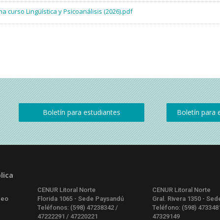
a curso Lingüística y Psicoanálisis (2026).pdf
lica
CENUR Litoral Norte
CENUR Litoral Norte
deo
Florida 1065 - Sede Paysandú
Gral. Rivera 1350 - Sed
Teléfonos: (598) 47238342 /
Teléfono: (598) 473348
47222291 / 47220221
47329149