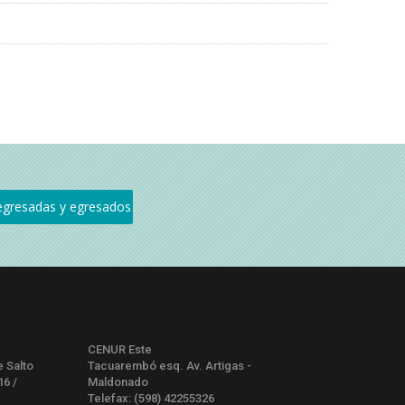
CENUR Este
e Salto
Tacuarembó esq. Av. Artigas -
16 /
Maldonado
Telefax: (598) 42255326