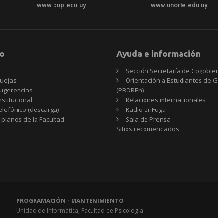
www.cup.edu.uy
www.unorte.edu.uy
o
Ayuda e información
Sección Secretaría de Cogobie
uejas
Orientación a Estudiantes de 
ugerencias
(PROREn)
nstitucional
Relaciones internacionales
telefónico (descarga)
Radio enFuga
 planos de la Facultad
Sala de Prensa
Sitios
Sitios recomendados
recomendados
PROGRAMACIÓN - MANTENIMIENTO
Unidad de Informática, Facultad de Psicología