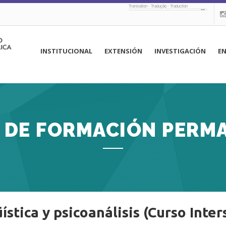
Translation - Tradução - Traduction
navegación
INSTITUCIONAL
EXTENSIÓN
INVESTIGACIÓN
E
principal
 DE FORMACIÓN PERM
ística y psicoanálisis (Curso Inter