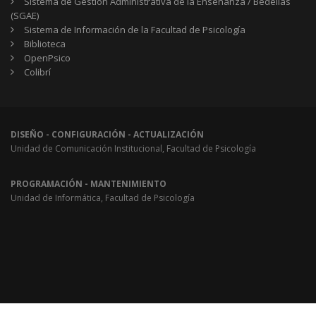
Sistema de Gestión Administrativa de la Enseñanza / Bedelías
(SGAE)
Sistema de Información de la Facultad de Psicología
Biblioteca
OpenPsico
Colibrí
DISEÑO - CONFIGURACIÓN - ACTUALIZACIÓN
Unidad de Comunicación Institucional, Facultad de Psicología
PROGRAMACIÓN - MANTENIMIENTO
Unidad de Informática, Facultad de Psicología