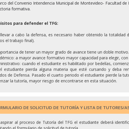
rco del Convenio Intendencia Municipal de Montevideo- Facultad de P
ctoria formativa.
isitos para defender el TFG:
llevar a cabo la defensa, es necesario haber obtenido la totalidad d
s el trabajo final).
portancia de tener un mayor grado de avance tiene un doble motivo.
démico: a mayor avance formativo mayor capacidad para elegir, con r
inistrativo: cuando el estudiante es habilitado por bedelías, comien
el estudiante pierda alguna materia que esté cursando y deba rend
dos de Defensa. Pasado el cuarto periodo el estudiante pierde la tut
zar la tutoría, mayor riesgo de encontrarse en esta situación.
RMULARIO DE SOLICITUD DE TUTORÍA Y LISTA DE TUTORES/A
aspirar al proceso de Tutoría del TFG el estudiante deberá identifi
tando el formulario de solicitud de tutoría.