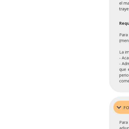
el ma
traye
Requ
Para 
(meno
La im
- Aca
- Adm
que 
perio
comen
FO
Para 
adjun