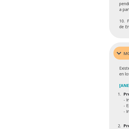
pendi
a par
10. F
de E
MO
Exist
en lo
[ANE
Pr
- I
- 
- I
Pr