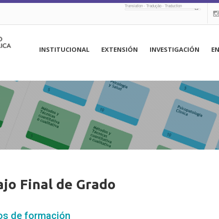
Translation - Tradução - Traduction
navegación
INSTITUCIONAL
EXTENSIÓN
INVESTIGACIÓN
E
principal
ajo Final de Grado
os de formación