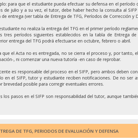
lo: para que el estudiante pueda efectuar su defensa en el período 
s de julio y a su vez, el tutor, debe haber hecho la consulta al SI
 de entrega (ver tabla de Entrega de TFG, Períodos de Corrección y 
 estudiante no realiza la entrega del TFG en el primer período reglame
os tres períodos siguientes establecidos en la tabla de Entrega d
rior entrega del TFG podrá efectuarse en octubre, febrero o abril.
 que el Acta no es entregada, no se cierra el proceso y, por tanto, e
ación-, ni comenzar una nueva tutoría -en caso de reprobar.
ocente es responsable del proceso en el SIFP, pero ambos deben co
o en el SIFP, tutor y estudiante reciben notificaciones. De no ser 
 brevedad posible para corregir eventuales errores.
 los pasos en el SIFP son responsabilidad del tutor, aunque también
.
TREGA DE TFG, PERIODOS DE EVALUACIÓN Y DEFENSA