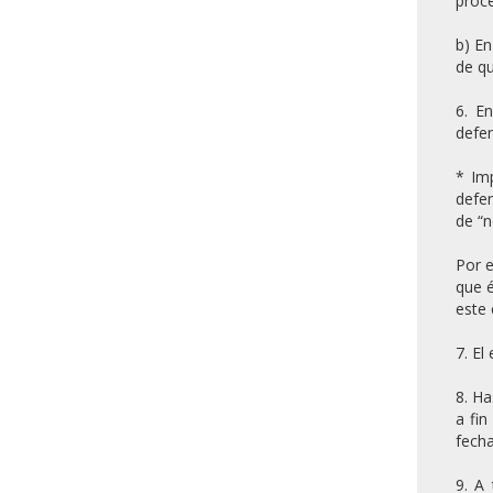
proce
b) En
de qu
6. En
defen
* Imp
defen
de “n
Por e
que é
este 
7. El
8. Ha
a fin
fecha
9. A 