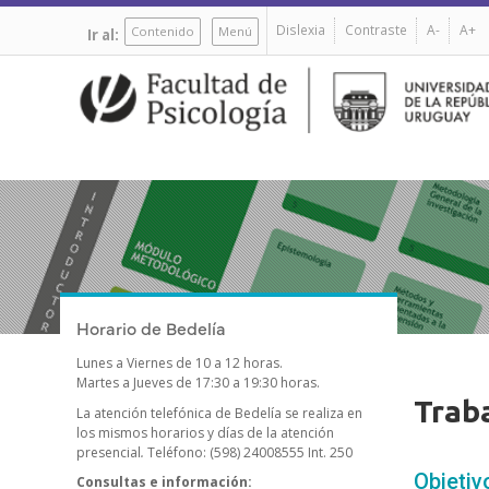
Pasar
Dislexia
Contraste
A-
A+
al
Contenido
Menú
Ir al:
contenido
principal
Horario de Bedelía
Lunes a Viernes de 10 a 12 horas.
Martes a Jueves de 17:30 a 19:30 horas.
Trab
La atención telefónica de Bedelía se realiza en
los mismos horarios y días de la atención
presencial
.
Teléfono: (598) 24008555 Int. 250
Objetiv
Consultas e información: