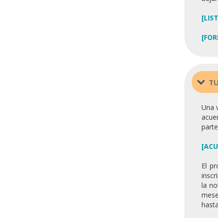
[LIS
[FOR
TU
Una v
acuer
parte
[ACU
El p
inscr
la n
meses
hasta