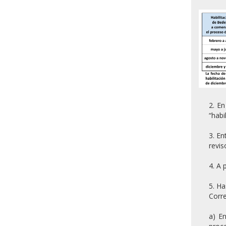
2. En
“habi
3. En
revis
4. A 
5. Ha
Corre
a) E