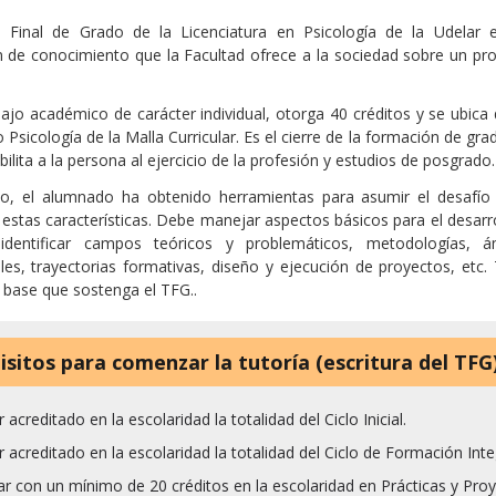
o Final de Grado de la Licenciatura en Psicología de la Udelar 
 de conocimiento que la Facultad ofrece a la sociedad sobre un pr
jo académico de carácter individual, otorga 40 créditos y se ubica
Psicología de la Malla Curricular. Es el cierre de la formación de grad
ilita a la persona al ejercicio de la profesión y estudios de posgrado.
do, el alumnado ha obtenido herramientas para asumir el desafío
 estas características. Debe manejar aspectos básicos para el desarr
 identificar campos teóricos y problemáticos, metodologías, á
les, trayectorias formativas, diseño y ejecución de proyectos, etc.
a base que sostenga el TFG..
isitos para comenzar la tutoría (escritura del TFG)
 acreditado en la escolaridad la totalidad del Ciclo Inicial.
 acreditado en la escolaridad la totalidad del Ciclo de Formación Inte
r con un mínimo de 20 créditos en la escolaridad en Prácticas y Pro