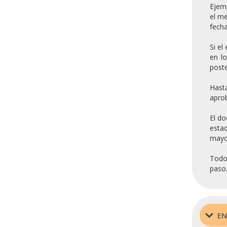
Ejemp
el me
fecha
Si el
en l
poste
Hasta
aprob
El d
estad
mayor
Todos
paso
EN