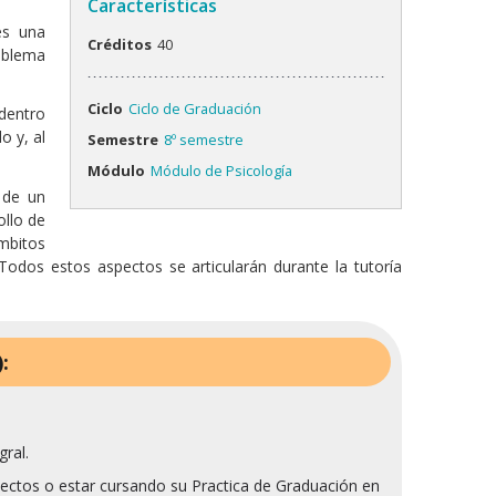
Características
es una
Créditos
40
oblema
Ciclo
Ciclo de Graduación
 dentro
o y, al
Semestre
8º semestre
Módulo
Módulo de Psicología
 de un
ollo de
mbitos
 Todos estos aspectos se articularán durante la tutoría
:
gral.
yectos o estar cursando su Practica de Graduación en