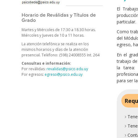
El Trabaj
Horario de Reválidas y Títulos de
producción
Grado
particular.
Martes y Miércoles de 17:30 a 18:30 horas.
Como traba
Miércoles y Jueves de 10 a 11 horas.
del Módulo 
La atención telefónica se realiza en los
egreso, hab
mismos horarios y días de la atención
En el gra
presencial
.
Teléfono: (598) 24008555 Int. 264
trabajo de
Consultas e información:
la tarea:
Por reválidas:
revalidas@psico.edu.uy
profesiona
Por egresos:
egreso@psico.edu.uy
para ser l
Requ
Tener
Tener
Conta