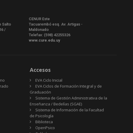
CENUR Este
e Salto
Tacuarembó esq. Av. Artigas -
16 /
Maldonado
Telefax: (598) 42255326
www.cure.edu.uy
Accesos
rno
EVA Ciclo Inicial
Grado
EVA Ciclos de Formación Integral y de
Graduación
Sistema de Gestión Administrativa de la
Enseñanza / Bedelías (SGAE)
Sistema de Información de la Facultad
de Psicología
Biblioteca
OpenPsico