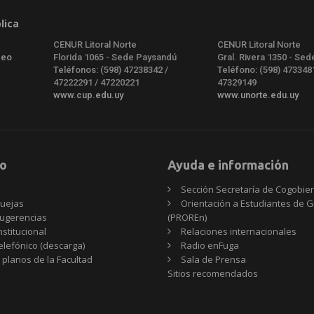
lica
CENUR Litoral Norte
CENUR Litoral Norte
deo
Florida 1065 - Sede Paysandú
Gral. Rivera 1350 - Sed
Teléfonos: (598) 47238342 /
Teléfono: (598) 473348
47222291 / 47220221
47329149
www.cup.edu.uy
www.unorte.edu.uy
o
Ayuda e información
Sección Secretaría de Cogobie
uejas
Orientación a Estudiantes de 
ugerencias
(PROREn)
nstitucional
Relaciones internacionales
telefónico (descarga)
Radio enFuga
 planos de la Facultad
Sala de Prensa
Sitios
Sitios recomendados
recomendados