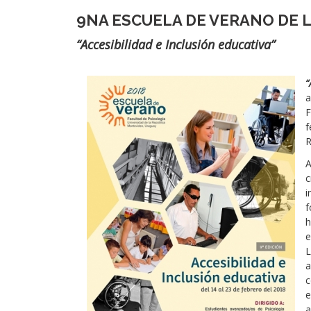
9NA ESCUELA DE VERANO DE L
Subtítulo
“Accesibilidad e Inclusión educativa”
Imágen
“
a
F
f
R
A
c
i
f
h
e
L
a
e
a