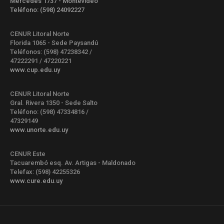
Mercedes 1737 - Montevideo
Teléfono: (598) 24092227
CENUR Litoral Norte
Florida 1065 - Sede Paysandú
Teléfonos: (598) 47238342 /
47222291 / 47220221
www.cup.edu.uy
CENUR Litoral Norte
Gral. Rivera 1350 - Sede Salto
Teléfono: (598) 47334816 /
47329149
www.unorte.edu.uy
CENUR Este
Tacuarembó esq. Av. Artigas - Maldonado
Telefax: (598) 42255326
www.cure.edu.uy