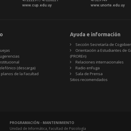
www.cup.edu.uy
www.unorte.edu.uy
o
Ayuda e información
Sección Secretaría de Cogobie
uejas
Orientación a Estudiantes de 
ugerencias
(PROREn)
nstitucional
Relaciones internacionales
telefónico (descarga)
Radio enFuga
 planos de la Facultad
Sala de Prensa
Sitios
Sitios recomendados
recomendados
PROGRAMACIÓN - MANTENIMIENTO
Unidad de Informática, Facultad de Psicología