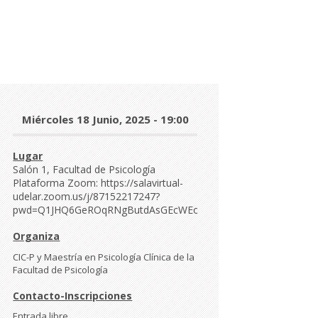
Día
Miércoles 18 Junio, 2025 - 19:00
y
hora
Lugar
Salón 1, Facultad de Psicología
Plataforma Zoom: https://salavirtual-
udelar.zoom.us/j/87152217247?
pwd=Q1JHQ6GeROqRNgButdAsGEcWEojnPi.1
Organiza
CIC-P y Maestría en Psicología Clínica de la
Facultad de Psicología
Contacto-Inscripciones
Entrada libre.