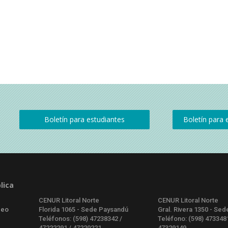
lica
CENUR Litoral Norte
CENUR Litoral Norte
deo
Florida 1065 - Sede Paysandú
Gral. Rivera 1350 - Sed
Teléfonos: (598) 47238342 /
Teléfono: (598) 473348
47222291 / 47220221
47329149