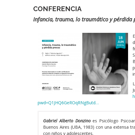
CONFERENCIA
Subtítulo
Infancia, trauma, lo traumático y pérdida 
Imágen
E
d
f
S
B
p
i
L
J
h
pwd=Q1JHQ6GeROqRNgButd…
Reseña
Gabriel Alberto Donzino
es Psicólogo Psicoan
de
Buenos Aires (UBA, 1983) con una extensa tray
los/as
con niños y adolescentes.