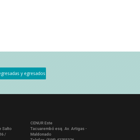
CENUR Este
e Salto
Tacuarembó esq. Av. Artigas -
16 /
Maldonado
Telefax: (598) 42255326