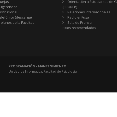
uejas
Orientación a Estudiantes de 
ugerencias
(PROREn)
nstitucional
Relaciones internacionales
telefónico (descarga)
Radio enFuga
 planos de la Facultad
Sala de Prensa
Sitios
Sitios recomendados
recomendados
PROGRAMACIÓN - MANTENIMIENTO
Unidad de Informática, Facultad de Psicología