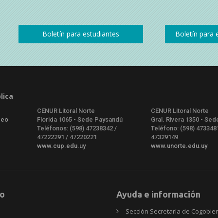
lica
CENUR Litoral Norte
CENUR Litoral Norte
deo
Florida 1065 - Sede Paysandú
Gral. Rivera 1350 - Sed
Teléfonos: (598) 47238342 /
Teléfono: (598) 473348
47222291 / 47220221
47329149
www.cup.edu.uy
www.unorte.edu.uy
o
Ayuda e información
Sección Secretaría de Cogobie