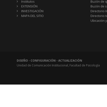
Institutos
Buzón de q
EXTENSIÓN
Buzón de s
INVESTIGACIÓN
Directorio I
MAPA DEL SITIO
Directorio 
Ubicación y
DISEÑO - CONFIGURACIÓN - ACTUALIZACIÓN
Unidad de Comunicación Institucional, Facultad de Psicología