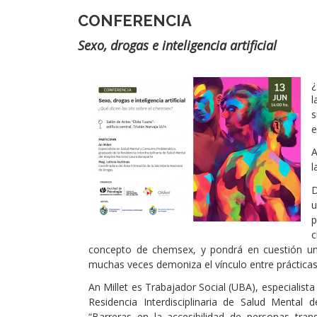
CONFERENCIA
Subtítulo
Sexo, drogas e inteligencia artificial
Imágen
¿
l
s
e
A
l
D
u
p
c
concepto de chemsex, y pondrá en cuestión una
muchas veces demoniza el vínculo entre práctica
An Millet es Trabajador Social (UBA), especialis
Residencia Interdisciplinaria de Salud Mental
“Barreras en la accesibilidad de personas tra