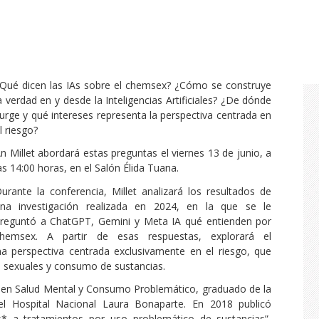
Qué dicen las IAs sobre el chemsex? ¿Cómo se construye
a verdad en y desde la Inteligencias Artificiales? ¿De dónde
urge y qué intereses representa la perspectiva centrada en
l riesgo?
n Millet abordará estas preguntas el viernes 13 de junio, a
as 14:00 horas, en el Salón Élida Tuana.
urante la conferencia, Millet analizará los resultados de
na investigación realizada en 2024, en la que se le
reguntó a ChatGPT, Gemini y Meta IA qué entienden por
hemsex. A partir de esas respuestas, explorará el
 perspectiva centrada exclusivamente en el riesgo, que
s sexuales y consumo de sustancias.
ta en Salud Mental y Consumo Problemático, graduado de la
 del Hospital Nacional Laura Bonaparte. En 2018 publicó
ns* a tratamientos por uso problemático de sustancias”,