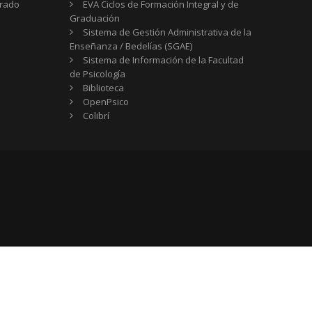
Grado
EVA Ciclos de Formación Integral y de
Graduación
Sistema de Gestión Administrativa de la
Enseñanza / Bedelías (SGAE)
Sistema de Información de la Facultad
de Psicología
Biblioteca
OpenPsico
Colibrí