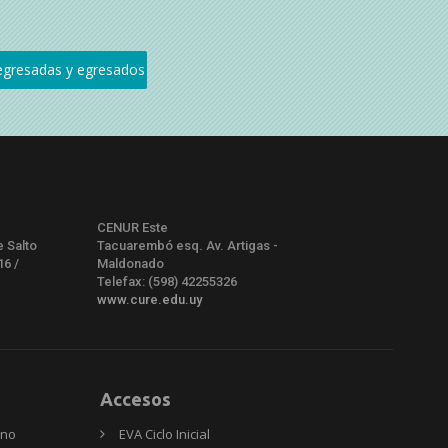
CENUR Este
e Salto
Tacuarembó esq. Av. Artigas -
16 /
Maldonado
Telefax: (598) 42255326
www.cure.edu.uy
Accesos
rno
EVA Ciclo Inicial