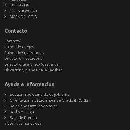
EXTENSIÓN
INVESTIGACIÓN
MAPA DEL SITIO
Contacto
Contacto
Buzón de quejas
Buzón de sugerencias
Directorio Institucional
Directorio telefónico (descarga)
Ubicación y planos de la Facultad
Ayuda e información
Sección Secretaría de Cogobierno
Orientación a Estudiantes de Grado (PROREn)
Relaciones internacionales
Radio enFuga
Sala de Prensa
Sitios
Sitios recomendados
recomendados