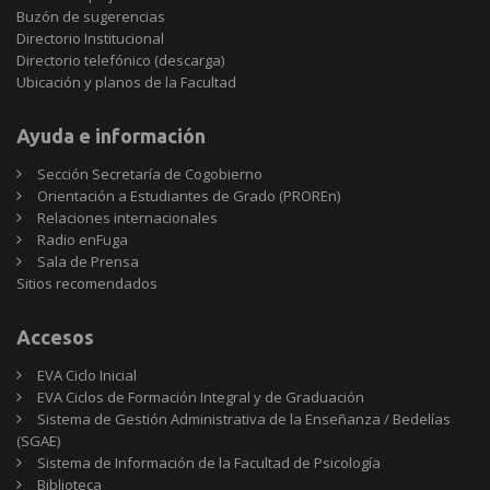
Buzón de sugerencias
Directorio Institucional
Directorio telefónico (descarga)
Ubicación y planos de la Facultad
Ayuda e información
Sección Secretaría de Cogobierno
Orientación a Estudiantes de Grado (PROREn)
Relaciones internacionales
Radio enFuga
Sala de Prensa
Sitios
Sitios recomendados
recomendados
Accesos
EVA Ciclo Inicial
EVA Ciclos de Formación Integral y de Graduación
Sistema de Gestión Administrativa de la Enseñanza / Bedelías
(SGAE)
Sistema de Información de la Facultad de Psicología
Biblioteca