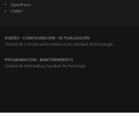
OpenPsico
Colibrí
DISEÑO - CONFIGURACIÓN - ACTUALIZACIÓN
Unidad de Comunicación Institucional, Facultad de Psicología
PROGRAMACIÓN - MANTENIMIENTO
Unidad de Informática, Facultad de Psicología