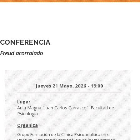
CONFERENCIA
Subtítulo
Freud acorralado
Día
Jueves 21 Mayo, 2026 - 19:00
y
hora
Lugar
Aula Magna "Juan Carlos Carrasco". Facultad de
Psicología
Organiza
Grupo Formación de la Clínica Psicoanalítica en el
Uruguay - Programa Psicoanálisis en la Universidad