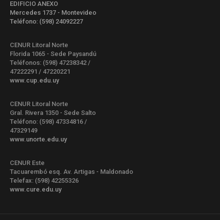
EDIFICIO ANEXO
Mercedes 1737 - Montevideo
Teléfono: (598) 24092227
CENUR Litoral Norte
Florida 1065 - Sede Paysandú
Teléfonos: (598) 47238342 /
47222291 / 47220221
www.cup.edu.uy
CENUR Litoral Norte
Gral. Rivera 1350 - Sede Salto
Teléfono: (598) 47334816 /
47329149
www.unorte.edu.uy
CENUR Este
Tacuarembó esq. Av. Artigas - Maldonado
Telefax: (598) 42255326
www.cure.edu.uy