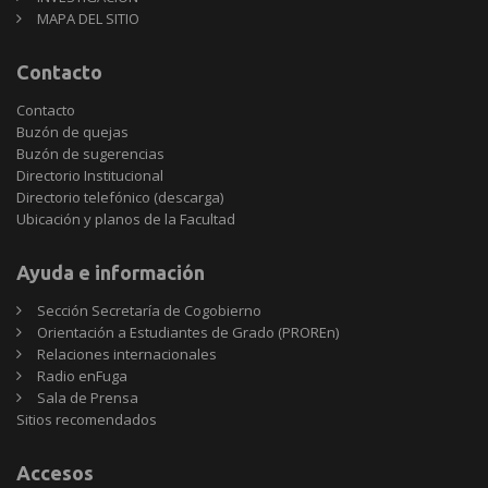
MAPA DEL SITIO
Contacto
Contacto
Buzón de quejas
Buzón de sugerencias
Directorio Institucional
Directorio telefónico (descarga)
Ubicación y planos de la Facultad
Ayuda e información
Sección Secretaría de Cogobierno
Orientación a Estudiantes de Grado (PROREn)
Relaciones internacionales
Radio enFuga
Sala de Prensa
Sitios
Sitios recomendados
recomendados
Accesos