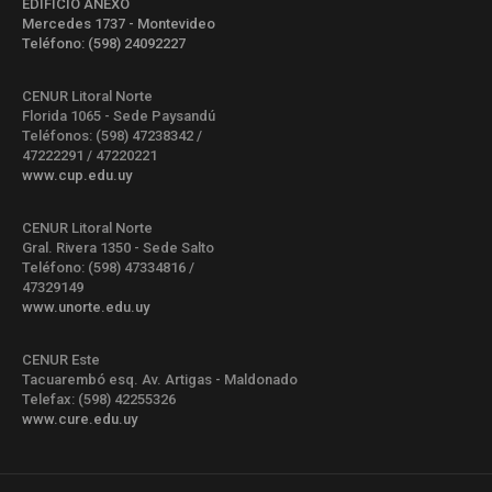
EDIFICIO ANEXO
Mercedes 1737 - Montevideo
Teléfono: (598) 24092227
CENUR Litoral Norte
Florida 1065 - Sede Paysandú
Teléfonos: (598) 47238342 /
47222291 / 47220221
www.cup.edu.uy
CENUR Litoral Norte
Gral. Rivera 1350 - Sede Salto
Teléfono: (598) 47334816 /
47329149
www.unorte.edu.uy
CENUR Este
Tacuarembó esq. Av. Artigas - Maldonado
Telefax: (598) 42255326
www.cure.edu.uy