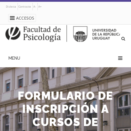
Pasar
Dislexia
Contraste
A-
A+
al
contenido
ACCESOS
principal
navegación
principal
FORMULARIO DE
INSCRIPCIÓN A
CURSOS DE