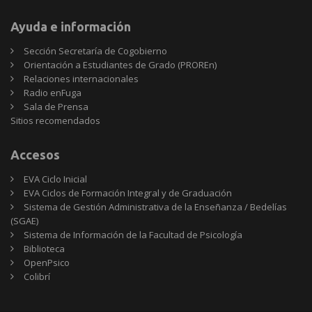
Ayuda e información
Sección Secretaría de Cogobierno
Orientación a Estudiantes de Grado (PROREn)
Relaciones internacionales
Radio enFuga
Sala de Prensa
Sitios
Sitios recomendados
recomendados
Accesos
EVA Ciclo Inicial
EVA Ciclos de Formación Integral y de Graduación
Sistema de Gestión Administrativa de la Enseñanza / Bedelías
(SGAE)
Sistema de Información de la Facultad de Psicología
Biblioteca
OpenPsico
Colibrí