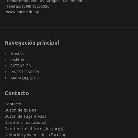
Tacuarembó esq. Av. Artigas - Maldonado
Telefax: (598) 42255326
www.cure.edu.uy
Navegación principal
Gestión
Institutos
EXTENSIÓN
INVESTIGACIÓN
MAPA DEL SITIO
Contacto
Contacto
Buzón de quejas
Buzón de sugerencias
Directorio Institucional
Directorio telefónico (descarga)
Ubicación y planos de la Facultad