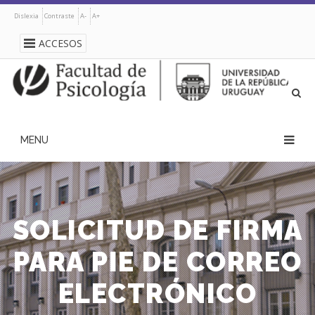
Pasar
Dislexia
Contraste
A-
A+
al
contenido
ACCESOS
principal
navegación
principal
SOLICITUD DE FIRMA
PARA PIE DE CORREO
ELECTRÓNICO