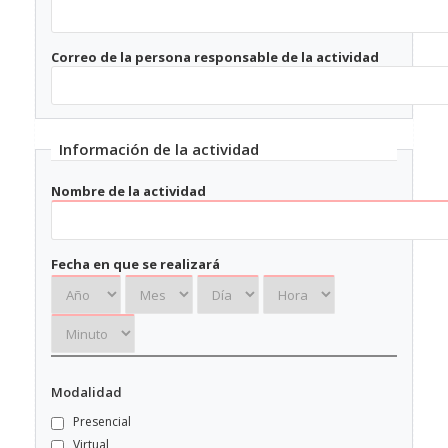
Correo de la persona responsable de la actividad
Información de la actividad
Nombre de la actividad
Fecha en que se realizará
Fecha
en
que
Fecha
Fecha
Fecha
Fecha
se
en
en
en
en
realizará:
que
que
que
que
Año
se
se
se
se
Modalidad
realizará:
realizará:
realizará:
realizará:
Presencial
Mes
Día
Hora
Minuto
Virtual