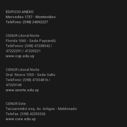
EDIFICIO ANEXO
Mercedes 1737 - Montevideo
Teléfono: (598) 24092227
CENUR Litoral Norte
Florida 1065 - Sede Paysandú
Teléfonos: (598) 47238342 /
47222291 / 47220221
www.cup.edu.uy
CENUR Litoral Norte
Gral. Rivera 1350 - Sede Salto
Teléfono: (598) 47334816 /
47329149
www.unorte.edu.uy
CENUR Este
Tacuarembó esq. Av. Artigas - Maldonado
Telefax: (598) 42255326
www.cure.edu.uy