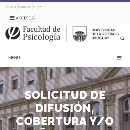
Pasar
Dislexia
Contraste
A-
A+
al
contenido
ACCESOS
principal
navegación
principal
SOLICITUD DE
DIFUSIÓN,
COBERTURA Y/O