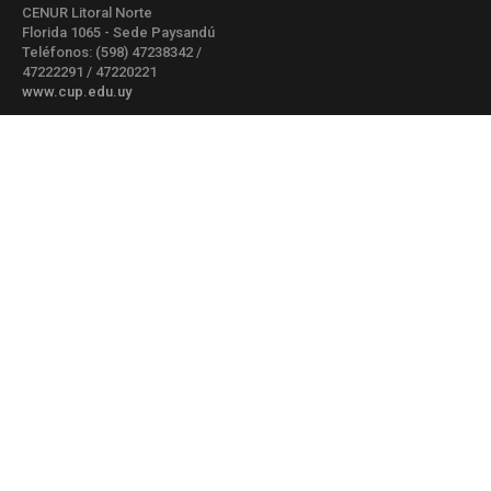
CENUR Litoral Norte
Florida 1065 - Sede Paysandú
Teléfonos: (598) 47238342 /
47222291 / 47220221
www.cup.edu.uy
CENUR Litoral Norte
Gral. Rivera 1350 - Sede Salto
Teléfono: (598) 47334816 /
47329149
www.unorte.edu.uy
CENUR Este
Tacuarembó esq. Av. Artigas - Maldonado
Telefax: (598) 42255326
www.cure.edu.uy
Navegación principal
Gestión