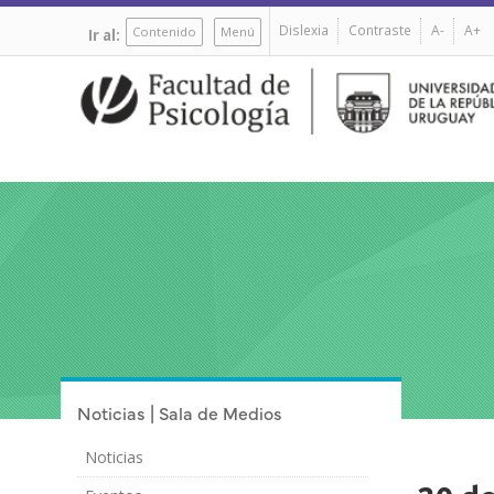
Pasar
Dislexia
Contraste
A-
A+
al
Contenido
Menú
Ir al:
contenido
principal
Noticias | Sala de Medios
Noticias