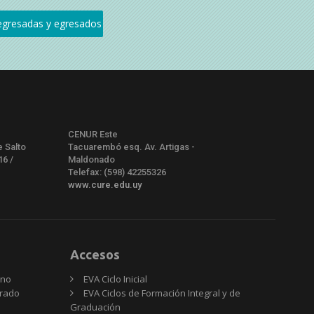
CENUR Este
e Salto
Tacuarembó esq. Av. Artigas -
16 /
Maldonado
Telefax: (598) 42255326
www.cure.edu.uy
Accesos
rno
EVA Ciclo Inicial
Grado
EVA Ciclos de Formación Integral y de
Graduación