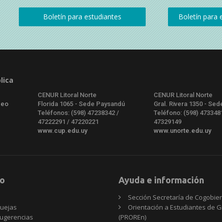
lica
CENUR Litoral Norte
CENUR Litoral Norte
deo
Florida 1065 - Sede Paysandú
Gral. Rivera 1350 - Sed
Teléfonos: (598) 47238342 /
Teléfono: (598) 473348
47222291 / 47220221
47329149
www.cup.edu.uy
www.unorte.edu.uy
o
Ayuda e información
Sección Secretaría de Cogobie
uejas
Orientación a Estudiantes de 
ugerencias
(PROREn)