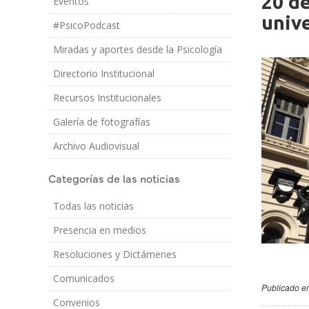
20 de
Eventos
Imagen/Af
Cuerpo
unive
#PsicoPodcast
Miradas y aportes desde la Psicología
Directorio Institucional
Recursos Institucionales
Galería de fotografías
Archivo Audiovisual
Categorías de las noticias
Todas las noticias
Presencia en medios
Resoluciones y Dictámenes
Comunicados
Publicado en
Convenios