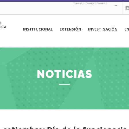
Translation - Tradução - Traduction
navegación
INSTITUCIONAL
EXTENSIÓN
INVESTIGACIÓN
E
principal
NOTICIAS