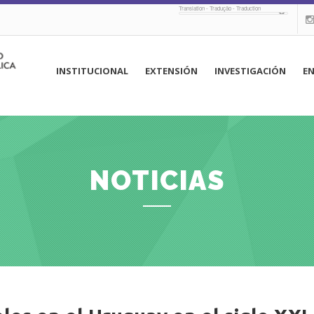
Translation - Tradução - Traduction
navegación
INSTITUCIONAL
EXTENSIÓN
INVESTIGACIÓN
E
principal
NOTICIAS