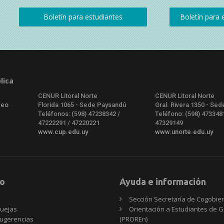
lica
CENUR Litoral Norte
CENUR Litoral Norte
deo
Florida 1065 - Sede Paysandú
Gral. Rivera 1350 - Sed
Teléfonos: (598) 47238342 /
Teléfono: (598) 473348
47222291 / 47220221
47329149
www.cup.edu.uy
www.unorte.edu.uy
o
Ayuda e información
Sección Secretaría de Cogobie
uejas
Orientación a Estudiantes de 
ugerencias
(PROREn)