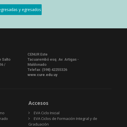
CENUR Este
e Salto
Tacuarembó esq. Av. Artigas -
16 /
Maldonado
Telefax: (598) 42255326
www.cure.edu.uy
Accesos
rno
EVA Ciclo Inicial
Grado
EVA Ciclos de Formación Integral y de
Graduación