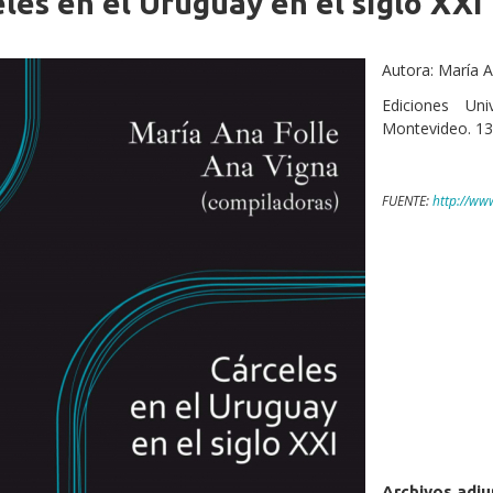
les en el Uruguay en el siglo XXI
iche
Autora: María A
Ediciones Univ
Montevideo. 13
FUENTE:
http://ww
Archivos adj