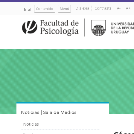
Pasar
Dislexia
Contraste
A-
A+
al
Contenido
Menú
Ir al:
contenido
principal
Noticias | Sala de Medios
Noticias