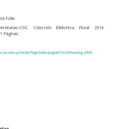
na Folle
ersitarias-CSIC. Colección Biblioteca Plural. 2016.
1 Páginas.
w.csic.edu.uy/renderPage/index/pageId/1033#heading_4909
untos