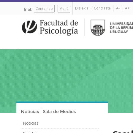
Pasar
Dislexia
Contraste
A-
A+
al
Contenido
Menú
Ir al:
contenido
principal
Noticias | Sala de Medios
Noticias