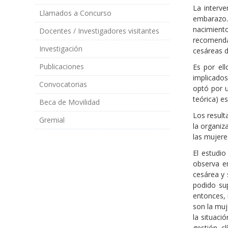
La interv
Llamados a Concurso
embarazo.
nacimient
Docentes / Investigadores visitantes
recomenda
Investigación
cesáreas d
Publicaciones
Es por ell
implicados
Convocatorias
optó por u
teórica) e
Beca de Movilidad
Los result
Gremial
la organiza
las mujere
El estudio
observa en
cesárea y 
podido sup
entonces, 
son la muj
la situaci
gestión, c