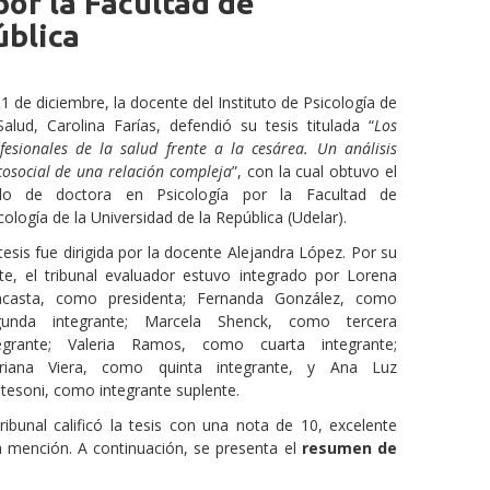
por la Facultad de
ública
11 de diciembre, la docente del Instituto de Psicología de
Salud, Carolina Farías, defendió su tesis titulada “
Los
fesionales de la salud frente a la cesárea. Un análisis
cosocial de una relación compleja
”, con la cual obtuvo el
tulo de doctora en Psicología por la Facultad de
cología de la Universidad de la República (Udelar).
tesis fue dirigida por la docente Alejandra López. Por su
te, el tribunal evaluador estuvo integrado por Lorena
ncasta, como presidenta; Fernanda González, como
gunda integrante; Marcela Shenck, como tercera
tegrante; Valeria Ramos, como cuarta integrante;
riana Viera, como quinta integrante, y Ana Luz
tesoni, como integrante suplente.
tribunal calificó la tesis con una nota de 10, excelente
 mención. A continuación, se presenta el
resumen de