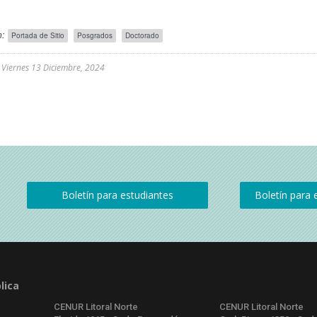
:
Portada de Sitio
Posgrados
Doctorado
l
Viernes 13 Diciembre, 2024
lica
CENUR Litoral Norte
CENUR Litoral Norte