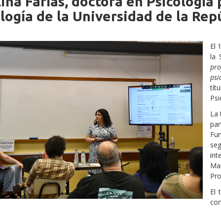
ina Farías, doctora en Psicología 
iche
logía de la Universidad de la Rep
El 
la 
pro
psi
tí
Psi
La 
par
Fu
se
in
Ma
Pro
El 
con