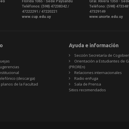
deo
Florida 1065 - Sede Paysandú
Gral. Rivera 1350 - Sed
Teléfonos: (598) 47238342 /
Teléfono: (598) 473348
47222291 / 47220221
47329149
www.cup.edu.uy
www.unorte.edu.uy
o
Ayuda e información
Sección Secretaría de Cogobie
uejas
Orientación a Estudiantes de 
ugerencias
(PROREn)
nstitucional
Relaciones internacionales
telefónico (descarga)
Radio enFuga
 planos de la Facultad
Sala de Prensa
Sitios
Sitios recomendados
recomendados