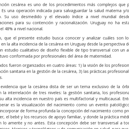
ención cesárea es uno de los procedimientos más complejos que 
 Es una operación indicada para salvaguardar la salud materna y
o. Su uso desmedido y el elevado índice a nivel mundial desd
ciones para su contención y racionalización. Uruguay no ha esta
el 48% a nivel nacional.
o, que el presente estudio busca conocer y analizar cuáles son los
 en la alta incidencia de la cesárea en Uruguay desde la perspectiva d
n estudio cualitativo de diseño flexible de tipo transversal con un a
stuvo conformada por profesionales del área de maternidad.
ados fueron organizados en cuatro áreas: 1) la visión de los profesion
ción sanitaria en la gestión de la cesárea, 3) las prácticas profesiona
s.
 evidencia que la cesárea dista de ser un tema exclusivo de la órb
 la interrelación de tres niveles: la gestión sanitaria, los profesi
su alta incidencia en nuestro país es multifactorial y multicausal.
erar es la visualización del nacimiento como un evento patológic
incorporar de forma profunda la concepción del nacimiento como proc
er, el bebé y los recursos de apoyo familiar, y donde la práctica mé
ón lo amerite y no antes. Esta concepción debe ser transversal a t
línicos, técnicos y tecnológicos y de comunicación en salud, para que