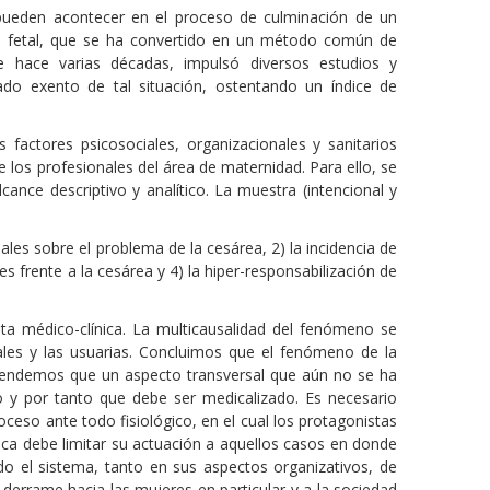
pueden acontecer en el proceso de culminación de un
/o fetal, que se ha convertido en un método común de
e hace varias décadas, impulsó diversos estudios y
do exento de tal situación, ostentando un índice de
 factores psicosociales, organizacionales y sanitarios
e los profesionales del área de maternidad. Para ello, se
lcance descriptivo y analítico. La muestra (intencional y
ales sobre el problema de la cesárea, 2) la incidencia de
les frente a la cesárea y 4) la hiper-responsabilización de
ita médico-clínica. La multicausalidad del fenómeno se
onales y las usuarias. Concluimos que el fenómeno de la
 Entendemos que un aspecto transversal que aún no se ha
o y por tanto que debe ser medicalizado. Es necesario
eso ante todo fisiológico, en el cual los protagonistas
dica debe limitar su actuación a aquellos casos en donde
odo el sistema, tanto en sus aspectos organizativos, de
 derrame hacia las mujeres en particular y a la sociedad