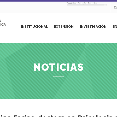
Translation - Tradução - Traduction
navegación
INSTITUCIONAL
EXTENSIÓN
INVESTIGACIÓN
E
principal
NOTICIAS