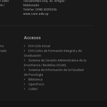
e Salto
Tacuarembó esq. Av. Artigas -
16 /
Maldonado
Telefax: (598) 42255326
www.cure.edu.uy
Accesos
rno
EVA Ciclo Inicial
Grado
EVA Ciclos de Formación Integral y de
Graduación
Sistema de Gestión Administrativa de la
Enseñanza / Bedelías (SGAE)
Sistema de Información de la Facultad
de Psicología
Biblioteca
OpenPsico
Colibrí