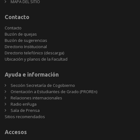
MAPA DEL SITIO
Contacto
Contacto
Buzón de quejas
Buzón de sugerencias
Directorio Institucional
Directorio telefónico (descarga)
Ubicación y planos de la Facultad
Ayuda e información
Sección Secretaría de Cogobierno
Orientación a Estudiantes de Grado (PROREn)
Relaciones internacionales
Radio enFuga
Sala de Prensa
Sitios
Sitios recomendados
recomendados
Accesos