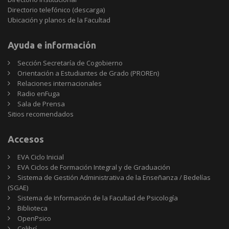
Directorio telefónico (descarga)
Ubicación y planos de la Facultad
Ayuda e información
Sección Secretaría de Cogobierno
Orientación a Estudiantes de Grado (PROREn)
Relaciones internacionales
Radio enFuga
Sala de Prensa
Sitios
Sitios recomendados
recomendados
Accesos
EVA Ciclo Inicial
EVA Ciclos de Formación Integral y de Graduación
Sistema de Gestión Administrativa de la Enseñanza / Bedelías
(SGAE)
Sistema de Información de la Facultad de Psicología
Biblioteca
OpenPsico
Colibrí