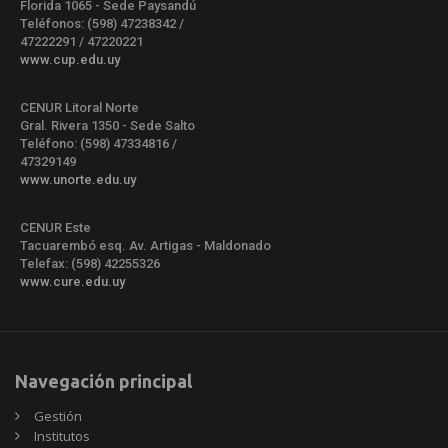
Florida 1065 - Sede Paysandú
Teléfonos: (598) 47238342 /
47222291 / 47220221
www.cup.edu.uy
CENUR Litoral Norte
Gral. Rivera 1350 - Sede Salto
Teléfono: (598) 47334816 /
47329149
www.unorte.edu.uy
CENUR Este
Tacuarembó esq. Av. Artigas - Maldonado
Telefax: (598) 42255326
www.cure.edu.uy
Navegación principal
Gestión
Institutos