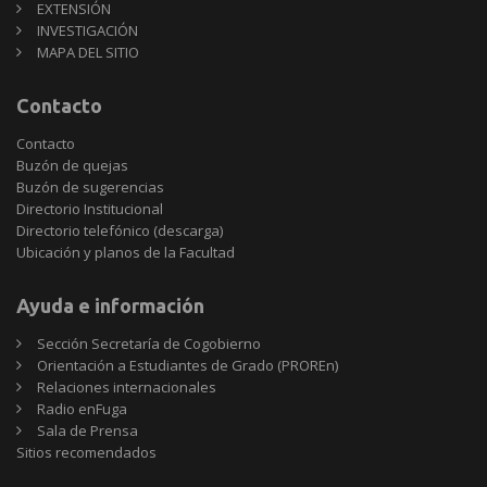
EXTENSIÓN
INVESTIGACIÓN
MAPA DEL SITIO
Contacto
Contacto
Buzón de quejas
Buzón de sugerencias
Directorio Institucional
Directorio telefónico (descarga)
Ubicación y planos de la Facultad
Ayuda e información
Sección Secretaría de Cogobierno
Orientación a Estudiantes de Grado (PROREn)
Relaciones internacionales
Radio enFuga
Sala de Prensa
Sitios
Sitios recomendados
recomendados