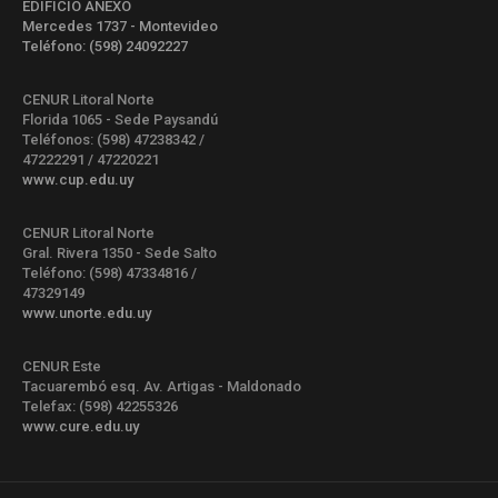
EDIFICIO ANEXO
Mercedes 1737 - Montevideo
Teléfono: (598) 24092227
CENUR Litoral Norte
Florida 1065 - Sede Paysandú
Teléfonos: (598) 47238342 /
47222291 / 47220221
www.cup.edu.uy
CENUR Litoral Norte
Gral. Rivera 1350 - Sede Salto
Teléfono: (598) 47334816 /
47329149
www.unorte.edu.uy
CENUR Este
Tacuarembó esq. Av. Artigas - Maldonado
Telefax: (598) 42255326
www.cure.edu.uy