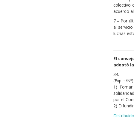
colectivo 
acuerdo al
7 – Por ú
al servici
luchas est
El consej
adoptó la
34.
(Exp. s/Nº
1) Tomar 
solidarida
por el Con
2) Difundi
Distribuid