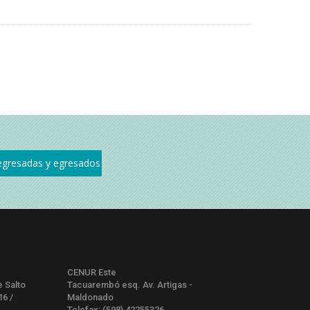
CENUR Este
e Salto
Tacuarembó esq. Av. Artigas -
16 /
Maldonado
Telefax: (598) 42255326