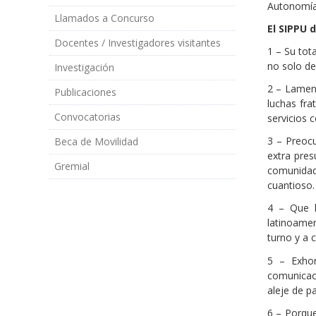
Autonomía 
Llamados a Concurso
El SIPPU d
Docentes / Investigadores visitantes
1 – Su tot
no solo de
Investigación
2 – Lamen
Publicaciones
luchas fra
Convocatorias
servicios 
3 – Preocu
Beca de Movilidad
extra pres
Gremial
comunidad 
cuantioso.
4 – Que l
latinoame
turno y a 
5 – Exhor
comunicaci
aleje de p
6 – Porque