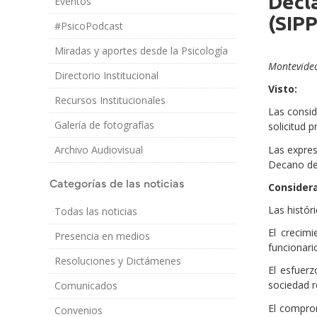
Decla
Eventos
Cuerpo
(SIPP
#PsicoPodcast
Miradas y aportes desde la Psicología
Montevideo
Directorio Institucional
Visto:
Recursos Institucionales
Las consid
Galería de fotografías
solicitud 
Las expres
Archivo Audiovisual
Decano de F
Categorías de las noticias
Consider
Las históri
Todas las noticias
El crecimi
Presencia en medios
funcionari
Resoluciones y Dictámenes
El esfuerz
sociedad r
Comunicados
El comprom
Convenios