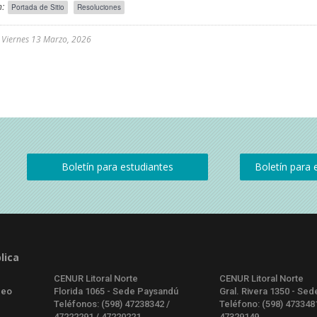
:
Portada de Sitio
Resoluciones
l
Viernes 13 Marzo, 2026
lica
CENUR Litoral Norte
CENUR Litoral Norte
deo
Florida 1065 - Sede Paysandú
Gral. Rivera 1350 - Sed
Teléfonos: (598) 47238342 /
Teléfono: (598) 473348
47222291 / 47220221
47329149