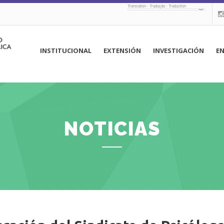
Translation - Tradução - Traduction
navegación
INSTITUCIONAL
EXTENSIÓN
INVESTIGACIÓN
E
principal
NOTICIAS