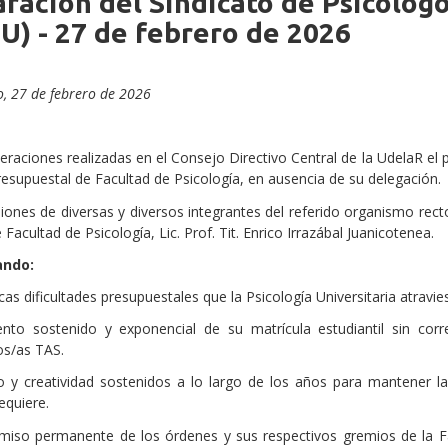
ración del Sindicato de Psicólog
U) - 27 de febrero de 2026
, 27 de febrero de 2026
eraciones realizadas en el Consejo Directivo Central de la UdelaR el 
presupuestal de Facultad de Psicología, en ausencia de su delegación.
iones de diversas y diversos integrantes del referido organismo rector
acultad de Psicología, Lic. Prof. Tit. Enrico Irrazábal Juanicotenea.
ando:
cas dificultades presupuestales que la Psicología Universitaria atravie
ento sostenido y exponencial de su matrícula estudiantil sin corr
os/as TAS.
o y creatividad sostenidos a lo largo de los años para mantener l
equiere.
iso permanente de los órdenes y sus respectivos gremios de la Fac