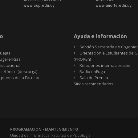
www.cup.edu.uy
www.unorte.edu.uy
o
Ayuda e información
Sección Secretaría de Cogobie
uejas
Orientación a Estudiantes de 
ugerencias
(PROREn)
nstitucional
Relaciones internacionales
telefónico (descarga)
Radio enFuga
 planos de la Facultad
Sala de Prensa
Sitios
Sitios recomendados
recomendados
PROGRAMACIÓN - MANTENIMIENTO
Unidad de Informática, Facultad de Psicología