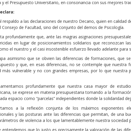
y el Presupuesto Universitario, en consonancia con sus mejores trad
eclara:
al respaldo a las declaraciones de nuestro Decano, quien en calidad 
l Consejo de Facultad, sino del conjunto del demos de Psicología.
ta profundamente que, ante las magras asignaciones presupuestale
tricidas en lugar de posicionamientos solidarios que reconozcan la
como el nuestro y el casi insostenible esfuerzo llevado adelante para
pa asimismo que se obvien las diferencias de formaciones, que se 
upuesto y que, en esas diferencias, no se contemple que nuestra f
más vulnerable y no con grandes empresas, por lo que nuestra pol
amentamos profundamente que nuestra casa mayor de estudios,
ricana, se exprese en materia presupuestaria tomando a la formaci
cada espacio como “parcelas” independientes donde la solidaridad de
tamos a la reflexión conjunta de los máximos exponentes ele
onales y las posturas ante las diferencias que permitan, de una b
arámetros de violencia a los que lamentablemente nuestra sociedad
 entendemos que lo justo es precisamente la valoración de las difer