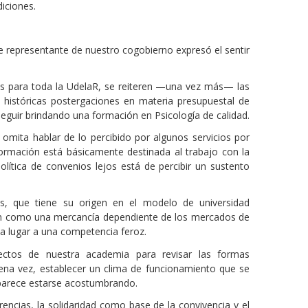
iciones.
de representante de nuestro cogobierno expresó el sentir
s para toda la UdelaR, se reiteren —una vez más— las
s históricas postergaciones en materia presupuestal de
 seguir brindando una formación en Psicología de calidad.
omita hablar de lo percibido por algunos servicios por
ormación está básicamente destinada al trabajo con la
ítica de convenios lejos está de percibir un sustento
 que tiene su origen en el modelo de universidad
ón como una mercancía dependiente de los mercados de
ja lugar a una competencia feroz.
ctos de nuestra academia para revisar las formas
uena vez, establecer un clima de funcionamiento que se
 parece estarse acostumbrando.
encias, la solidaridad como base de la convivencia y el