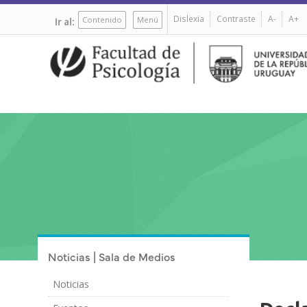
Pasar
Dislexia
Contraste
A-
A+
al
Contenido
Menú
Ir al:
contenido
principal
Noticias | Sala de Medios
Noticias