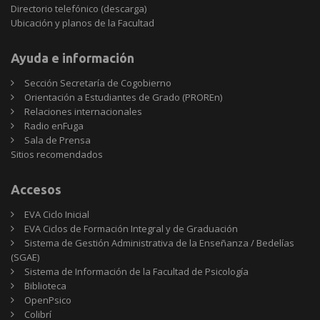
Directorio telefónico (descarga)
Ubicación y planos de la Facultad
Ayuda e información
Sección Secretaría de Cogobierno
Orientación a Estudiantes de Grado (PROREn)
Relaciones internacionales
Radio enFuga
Sala de Prensa
Sitios
Sitios recomendados
recomendados
Accesos
EVA Ciclo Inicial
EVA Ciclos de Formación Integral y de Graduación
Sistema de Gestión Administrativa de la Enseñanza / Bedelías
(SGAE)
Sistema de Información de la Facultad de Psicología
Biblioteca
OpenPsico
Colibrí