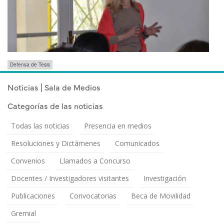
Etiquetas
Defensa de Tesis
para
las
Publicado el
Lunes 7 Octubre, 2013
Noticias | Sala de Medios
novedades
Categorías de las noticias
Todas las noticias
Presencia en medios
Resoluciones y Dictámenes
Comunicados
Convenios
Llamados a Concurso
Docentes / Investigadores visitantes
Investigación
Publicaciones
Convocatorias
Beca de Movilidad
Gremial