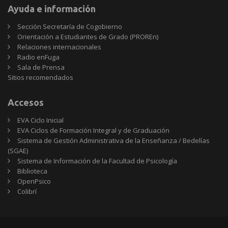
Ayuda e información
Sección Secretaría de Cogobierno
Orientación a Estudiantes de Grado (PROREn)
Relaciones internacionales
Radio enFuga
Sala de Prensa
Sitios
Sitios recomendados
recomendados
Accesos
EVA Ciclo Inicial
EVA Ciclos de Formación Integral y de Graduación
Sistema de Gestión Administrativa de la Enseñanza / Bedelías
(SGAE)
Sistema de Información de la Facultad de Psicología
Biblioteca
OpenPsico
Colibrí