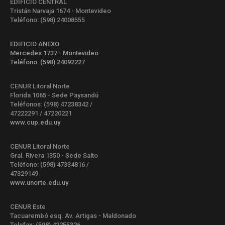
EDIFICIO CENTRAL
Tristán Narvaja 1674 - Montevideo
Teléfono: (598) 24008555
EDIFICIO ANEXO
Mercedes 1737 - Montevideo
Teléfono: (598) 24092227
CENUR Litoral Norte
Florida 1065 - Sede Paysandú
Teléfonos: (598) 47238342 /
47222291 / 47220221
www.cup.edu.uy
CENUR Litoral Norte
Gral. Rivera 1350 - Sede Salto
Teléfono: (598) 47334816 /
47329149
www.unorte.edu.uy
CENUR Este
Tacuarembó esq. Av. Artigas - Maldonado
Telefax: (598) 42255326