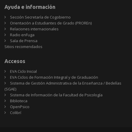
Ayuda e información
Sección Secretaría de Cogobierno
Orientación a Estudiantes de Grado (PROREn)
Relaciones internacionales
Radio enFuga
Sala de Prensa
Sitios
Sitios recomendados
recomendados
Accesos
EVA Ciclo Inicial
EVA Ciclos de Formación Integral y de Graduación
Sistema de Gestión Administrativa de la Enseñanza / Bedelías
(SGAE)
Sistema de Información de la Facultad de Psicología
Biblioteca
OpenPsico
Colibrí