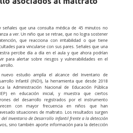
llo asociados al maltrato
 señales que una consulta médica de 45 minutos no
anza a ver. Un niño que se retrae, que no logra sostener
atención, que reacciona con irritabilidad o que tiene
icultades para vincularse con sus pares. Señales que una
stra percibe día a día en el aula y que ahora podrían
vir para alertar sobre riesgos y vulnerabilidades en el
arrollo.
nuevo estudio amplía el alcance del Inventario de
arrollo Infantil (INDI), la herramienta que desde 2018
ica la Administración Nacional de Educación Pública
NEP) en educación inicial, y muestra que ciertos
rones del desarrollo registrados por el instrumento
arecen con mayor frecuencia en niños que han
avesado situaciones de maltrato. Los resultados surgen
del Inventario de Desarrollo Infantil frente a la detección
tivos, sino también aporte información para la detección