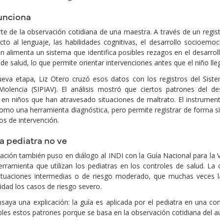
unciona
rte de la observación cotidiana de una maestra. A través de un regis
cto al lenguaje, las habilidades cognitivas, el desarrollo socioemo
n alimenta un sistema que identifica posibles rezagos en el desarrol
de salud, lo que permite orientar intervenciones antes que el niño lleg
eva etapa, Liz Otero cruzó esos datos con los registros del Siste
Violencia (SIPIAV). El análisis mostró que ciertos patrones del 
 en niños que han atravesado situaciones de maltrato. El instrumento
omo una herramienta diagnóstica, pero permite registrar de forma sis
s de intervención.
a pediatra no ve
gación también puso en diálogo al INDI con la Guía Nacional para la V
erramienta que utilizan los pediatras en los controles de salud. L
ituaciones intermedias o de riesgo moderado, que muchas veces la 
idad los casos de riesgo severo.
nsaya una explicación: la guía es aplicada por el pediatra en una co
ibles estos patrones porque se basa en la observación cotidiana del au