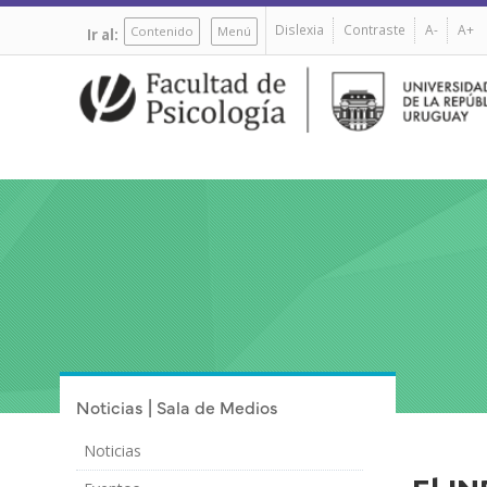
Pasar
Dislexia
Contraste
A-
A+
al
Contenido
Menú
Ir al:
contenido
principal
Noticias | Sala de Medios
Noticias