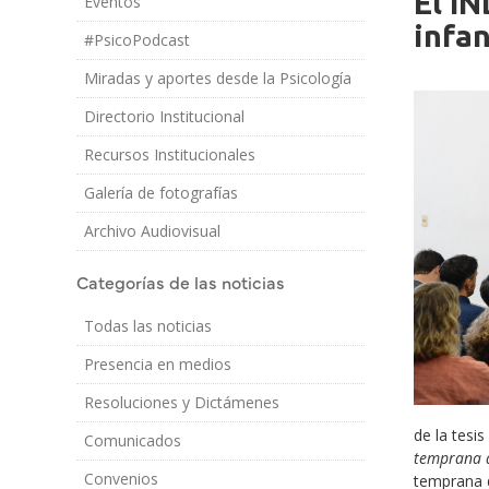
El IN
Eventos
Imagen/Af
Cuerpo
infan
#PsicoPodcast
Miradas y aportes desde la Psicología
Directorio Institucional
Recursos Institucionales
Galería de fotografías
Archivo Audiovisual
Categorías de las noticias
Todas las noticias
Presencia en medios
Resoluciones y Dictámenes
de la tesi
Comunicados
temprana d
Convenios
temprana d