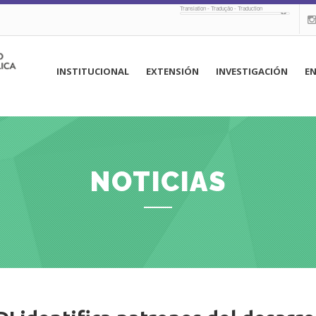
Translation - Tradução - Traduction
navegación
INSTITUCIONAL
EXTENSIÓN
INVESTIGACIÓN
E
principal
NOTICIAS