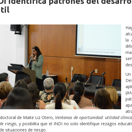
DI identifica patrones del desarro
iche
til
Hay
alc
la 
dif
mae
ser
des
Un 
Des
apl
(A
pat
ap
atr
s doctoral de Maite Liz Otero,
Ventanas de oportunidad: utilidad clínica 
e riesgo
, y posibilita que el INDI no solo identifique rezagos educa
e situaciones de riesgo.