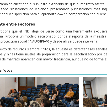
 también cuestiona el supuesto extendido de que el maltrato afecta
esado situaciones de violencia presentaron puntuaciones más baj
onal y disposición para el aprendizaje— en comparación con quienes
te entre sectores
propone que el INDI deje de verse como una herramienta exclusi
rial. Propone un modelo escalonado, donde el reporte de la maestra p
protección social (INAU/SIPIAV) y desde allí se puede intervenir.
exto de recursos siempre finitos, la apuesta es detectar esas señales
os y niñas tiene niveles de preparación para la escolarización por d
s de maltrato aparecen con mayor frecuencia, aunque no de forma ex
e fotos