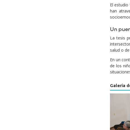
El estudio
han atrav
socioemoci
Un puen
La tesis 
intersecto
salud o de 
En un cont
de los niñ
situacione
Galería d