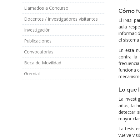
Llamados a Concurso
Cómo f
Docentes / Investigadores visitantes
El INDI pa
aula respe
Investigación
informació
el sistema 
Publicaciones
En esta nu
Convocatorias
contra la 
Beca de Movilidad
frecuencia
funciona c
Gremial
mecanismo
Lo que l
La investi
años, la h
detectar s
mayor clar
La tesis e
vuelve vis