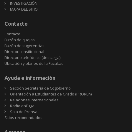
INVESTIGACIÓN
MAPA DEL SITIO
Contacto
Contacto
Buzón de quejas
Buzón de sugerencias
Directorio Institucional
Directorio telefónico (descarga)
Ubicación y planos de la Facultad
Ayuda e información
Sección Secretaría de Cogobierno
Orientación a Estudiantes de Grado (PROREn)
Relaciones internacionales
Radio enFuga
Sala de Prensa
Sitios
Sitios recomendados
recomendados
Accesos