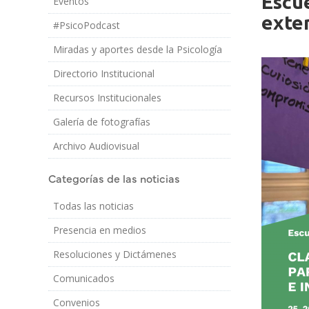
Escue
Eventos
Imagen/Af
Cuerpo
exten
#PsicoPodcast
Miradas y aportes desde la Psicología
Directorio Institucional
Recursos Institucionales
Galería de fotografías
Archivo Audiovisual
Categorías de las noticias
Todas las noticias
Presencia en medios
Resoluciones y Dictámenes
Comunicados
Convenios