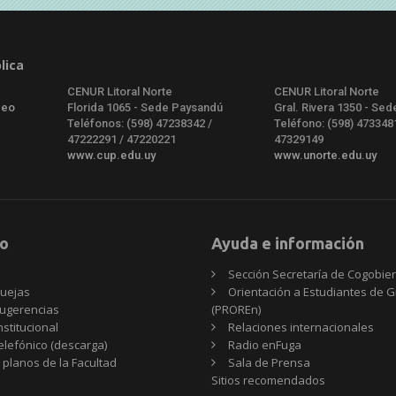
lica
CENUR Litoral Norte
CENUR Litoral Norte
deo
Florida 1065 - Sede Paysandú
Gral. Rivera 1350 - Sed
Teléfonos: (598) 47238342 /
Teléfono: (598) 473348
47222291 / 47220221
47329149
www.cup.edu.uy
www.unorte.edu.uy
o
Ayuda e información
Sección Secretaría de Cogobie
uejas
Orientación a Estudiantes de 
ugerencias
(PROREn)
nstitucional
Relaciones internacionales
telefónico (descarga)
Radio enFuga
 planos de la Facultad
Sala de Prensa
Sitios
Sitios recomendados