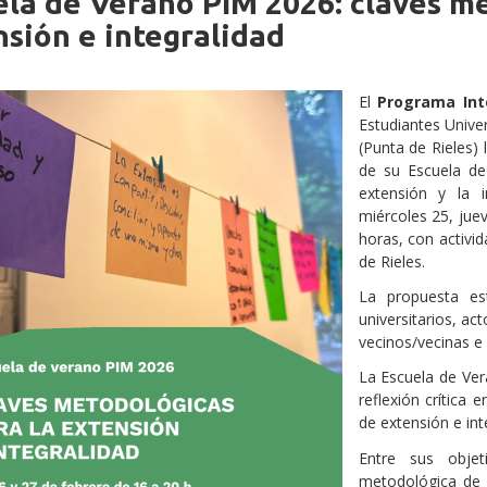
la de Verano PIM 2026: claves me
iche
sión e integralidad
El
Programa Int
Estudiantes Univer
(Punta de Rieles)
de su Escuela de
extensión y la i
miércoles 25, jue
horas, con activi
de Rieles.
La propuesta es
universitarios, ac
vecinos/vecinas e 
La Escuela de Ve
reflexión crítica
de extensión e inte
Entre sus objet
metodológica de l