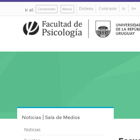
Pasar
Dislexia
Contraste
A-
A+
al
Contenido
Menú
Ir al:
contenido
principal
Noticias | Sala de Medios
Noticias