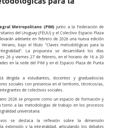
todológicas para la
egral Metropolitano (PIM)
junto a la Federación de
sitarios del Uruguay (FEUU) y el Colectivo Espacio Plaza
 llevarán adelante en febrero de 2026 una nueva edición
 Verano, bajo el título “Claves metodológicas para la
ntegralidad”. La propuesta se desarrollará los días
ves 26 y viernes 27 de febrero, en el horario de 16 a 20
dades en la sede del PIM y en el Espacio Plaza de Punta
tá dirigida a estudiantes, docentes y graduados/as
tores sociales con presencia en el territorio, técnicos/as,
integrantes de colectivos sociales.
rano 2026 se propone como un espacio de formación y
 en torno a las metodologías de trabajo en los procesos
gralidad universitaria.
ivos se destaca la reflexión sobre la dimensión
a extensión y la integralidad, articulando los debates