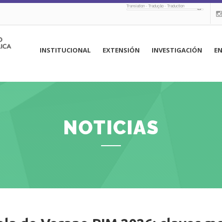
Translation - Tradução - Traduction
navegación
INSTITUCIONAL
EXTENSIÓN
INVESTIGACIÓN
E
principal
NOTICIAS