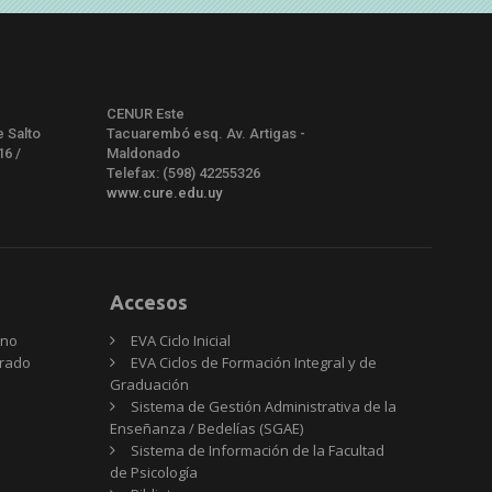
CENUR Este
e Salto
Tacuarembó esq. Av. Artigas -
16 /
Maldonado
Telefax: (598) 42255326
www.cure.edu.uy
Accesos
rno
EVA Ciclo Inicial
Grado
EVA Ciclos de Formación Integral y de
Graduación
Sistema de Gestión Administrativa de la
Enseñanza / Bedelías (SGAE)
Sistema de Información de la Facultad
de Psicología