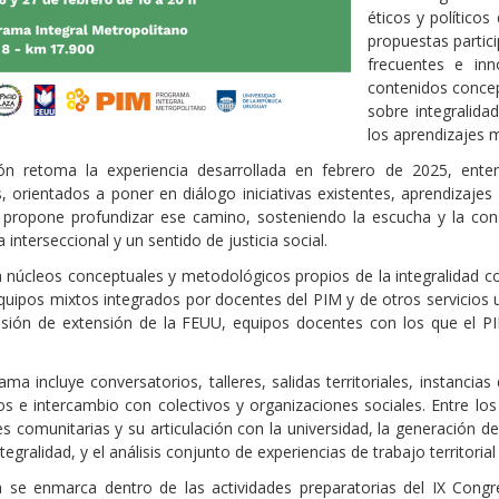
éticos y políticos
propuestas partic
frecuentes e inn
contenidos concept
sobre integralida
los aprendizajes 
ión retoma la experiencia desarrollada en febrero de 2025, e
, orientados a poner en diálogo iniciativas existentes, aprendizaje
 propone profundizar ese camino, sosteniendo la escucha y la cons
 interseccional y un sentido de justicia social.
núcleos conceptuales y metodológicos propios de la integralidad con 
equipos mixtos integrados por docentes del PIM y de otros servicios un
sión de extensión de la FEUU, equipos docentes con los que el PIM
ama incluye conversatorios, talleres, salidas territoriales, instancia
s e intercambio con colectivos y organizaciones sociales. Entre lo
es comunitarias y su articulación con la universidad, la generación d
tegralidad, y el análisis conjunto de experiencias de trabajo territoria
a se enmarca dentro de las actividades preparatorias del IX Cong