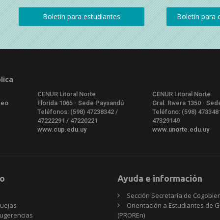
lica
CENUR Litoral Norte
CENUR Litoral Norte
deo
Florida 1065 - Sede Paysandú
Gral. Rivera 1350 - Sed
Teléfonos: (598) 47238342 /
Teléfono: (598) 473348
47222291 / 47220221
47329149
www.cup.edu.uy
www.unorte.edu.uy
o
Ayuda e información
Sección Secretaría de Cogobie
uejas
Orientación a Estudiantes de 
ugerencias
(PROREn)