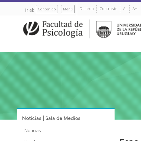
Pasar
Dislexia
Contraste
A-
A+
al
Contenido
Menú
Ir al:
contenido
principal
Noticias | Sala de Medios
Noticias