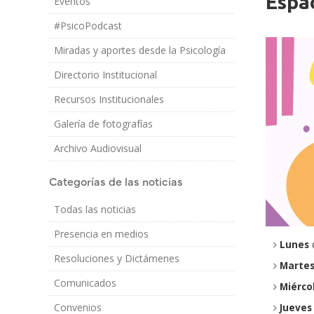
Espac
Eventos
Imagen/Af
Cuerpo
#PsicoPodcast
Miradas y aportes desde la Psicología
Directorio Institucional
Recursos Institucionales
Galería de fotografías
Archivo Audiovisual
Categorías de las noticias
Todas las noticias
Presencia en medios
Lunes
d
Resoluciones y Dictámenes
Marte
Comunicados
Miérco
Jueves
Convenios