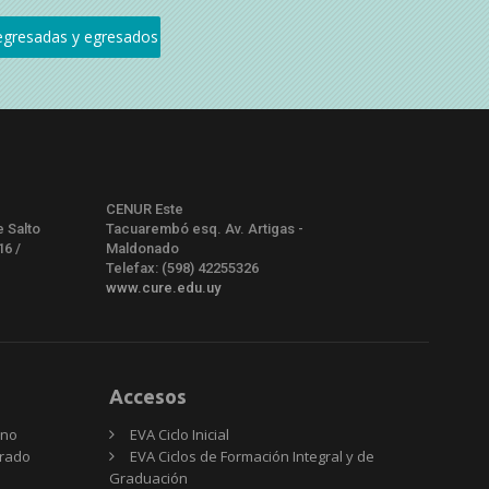
CENUR Este
e Salto
Tacuarembó esq. Av. Artigas -
16 /
Maldonado
Telefax: (598) 42255326
www.cure.edu.uy
Accesos
rno
EVA Ciclo Inicial
Grado
EVA Ciclos de Formación Integral y de
Graduación