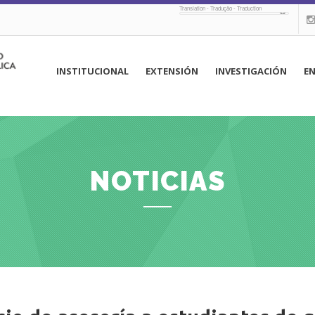
Translation - Tradução - Traduction
navegación
INSTITUCIONAL
EXTENSIÓN
INVESTIGACIÓN
E
principal
NOTICIAS