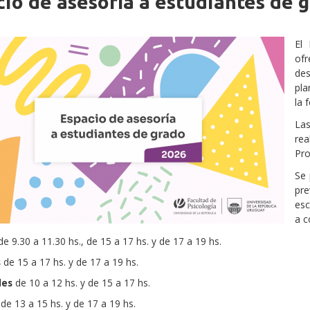
io de asesoría a estudiantes de 
iche
El
ofr
des
pla
la 
Las
rea
Pro
Se 
pre
esc
a c
e 9.30 a 11.30 hs., de 15 a 17 hs. y de 17 a 19 hs.
s
de 15 a 17 hs. y de 17 a 19 hs.
les
de 10 a 12 hs. y de 15 a 17 hs.
de 13 a 15 hs. y de 17 a 19 hs.