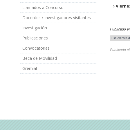
Vierne
Llamados a Concurso
Docentes / Investigadores visitantes
Investigación
Publicado en
Público
Publicaciones
Estudiantes 
Objetivo
Convocatorias
Publicado e
Beca de Movilidad
Gremial