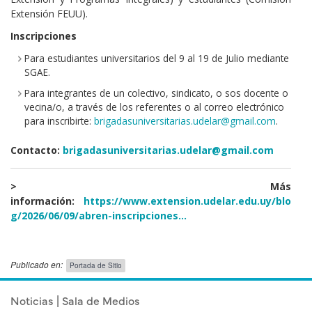
Extensión FEUU).
Inscripciones
Para estudiantes universitarios del 9 al 19 de Julio mediante
SGAE.
Para integrantes de un colectivo, sindicato, o sos docente o
vecina/o, a través de los referentes o al correo electrónico
para inscribirte:
brigadasuniversitarias.udelar@gmail.com
.
Contacto:
brigadasuniversitarias.udelar@gmail.com
> Más
información:
https://www.extension.udelar.edu.uy/blo
g/2026/06/09/abren-inscripciones…
Publicado en:
Portada de Sitio
Publicado el
Miércoles 8 Julio, 2026
Noticias | Sala de Medios